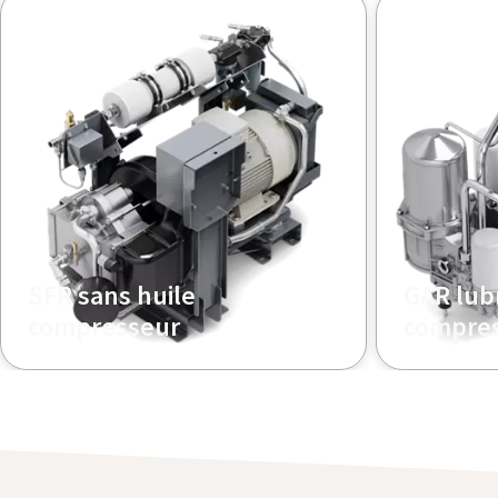
SFR sans huile
GAR lubr
compresseur
compre