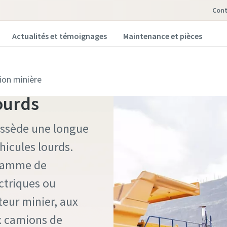
Con
Actualités et témoignages
Maintenance et pièces
 pour
ion minière
lourds
ossède une longue
hicules lourds.
 gamme de
ctriques ou
teur minier, aux
ux camions de