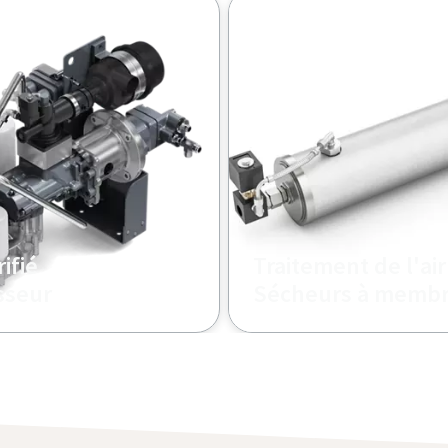
ifié
Traitement de l'ai
sseur
Sécheurs à memb