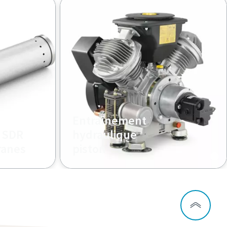
Entraînement
r SDR
hydraulique
ranes
piston