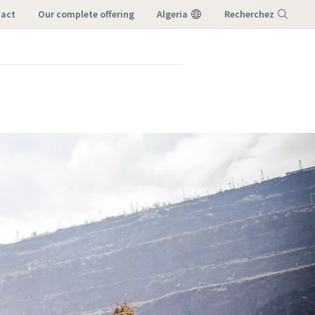
tact
our complete offering
Algeria
Recherchez
Menu