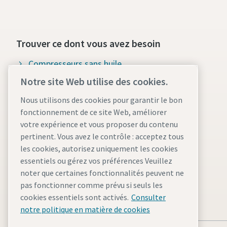
Trouver ce dont vous avez besoin
Compresseurs sans huile
Notre site Web utilise des cookies.
Compresseurs à injection d'huile
Nous utilisons des cookies pour garantir le bon
Pièces et services pour
fonctionnement de ce site Web, améliorer
compresseurs
votre expérience et vous proposer du contenu
pertinent. Vous avez le contrôle : acceptez tous
Compressed Air Wiki
les cookies, autorisez uniquement les cookies
Blog sur les compresseurs d'air
essentiels ou gérez vos préférences Veuillez
noter que certaines fonctionnalités peuvent ne
Solutions d'air comprimé
pas fonctionner comme prévu si seuls les
Fiches de données de sécurité
cookies essentiels sont activés.
Consulter
notre politique en matière de cookies