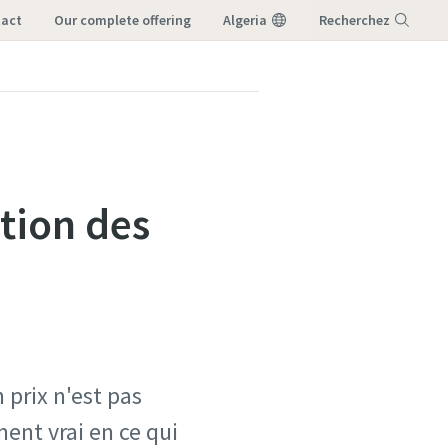
tact
our complete offering
Algeria
Recherchez
Menu
ation des
 prix n'est pas
ment vrai en ce qui