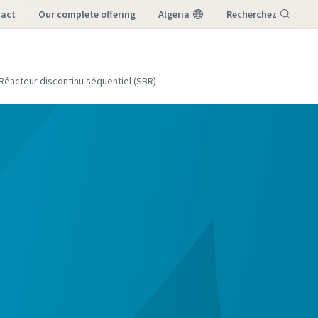
tact
our complete offering
Algeria
Recherchez
Menu
Réacteur discontinu séquentiel (SBR)