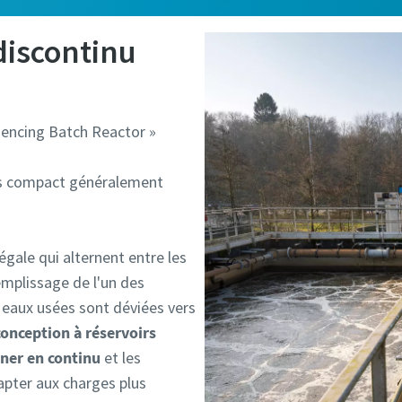
discontinu
encing Batch Reactor »
rès compact généralement
égale qui alternent entre les
mplissage de l'un des
s eaux usées sont déviées vers
conception à réservoirs
nner en continu
et les
apter aux charges plus