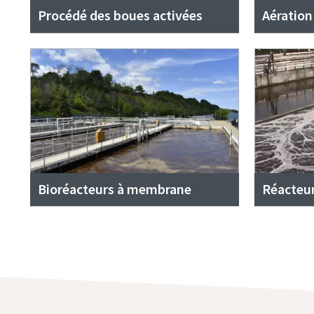
Procédé des boues activées
Aération
Bioréacteurs à membrane
Réacteur 