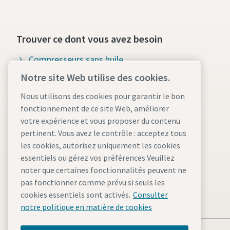
Trouver ce dont vous avez besoin
Compresseurs sans huile
Notre site Web utilise des cookies.
Compresseurs à injection d'huile
Nous utilisons des cookies pour garantir le bon
Pièces et services pour
fonctionnement de ce site Web, améliorer
compresseurs
votre expérience et vous proposer du contenu
pertinent. Vous avez le contrôle : acceptez tous
Compressed Air Wiki
les cookies, autorisez uniquement les cookies
Blog sur les compresseurs d'air
essentiels ou gérez vos préférences Veuillez
noter que certaines fonctionnalités peuvent ne
Solutions d'air comprimé
pas fonctionner comme prévu si seuls les
Fiches de données de sécurité
cookies essentiels sont activés.
Consulter
notre politique en matière de cookies