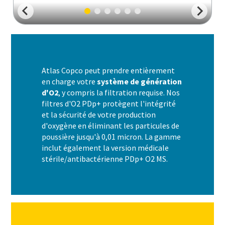
Atlas Copco peut prendre entièrement
en charge votre
système de génération
d'O2
, y compris la filtration requise. Nos
filtres d'O2 PDp+ protègent l'intégrité
et la sécurité de votre production
d'oxygène en éliminant les particules de
poussière jusqu'à 0,01 micron. La gamme
inclut également la version médicale
stérile/antibactérienne PDp+ O2 MS.