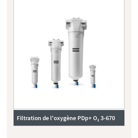
Filtration de l'oxygène PDp+ O₂ 3-670