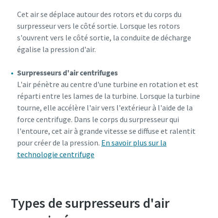
Cet air se déplace autour des rotors et du corps du
surpresseur vers le côté sortie. Lorsque les rotors
s'ouvrent vers le côté sortie, la conduite de décharge
égalise la pression d'air.
Surpresseurs d'air centrifuges
L'air pénètre au centre d'une turbine en rotation et est
réparti entre les lames de la turbine. Lorsque la turbine
tourne, elle accélère l'air vers l'extérieur à l'aide de la
force centrifuge. Dans le corps du surpresseur qui
l'entoure, cet air à grande vitesse se diffuse et ralentit
pour créer de la pression.
En savoir plus sur la
Tout ce que vous devez savoir sur votre
technologie centrifuge
processus de transport pneumatique
Découvrez comment créer un processus de transport
pneumatique plus efficace.
Types de surpresseurs d'air
En savoir plus