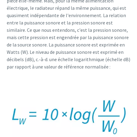
pièce elle-même. Mais, pour la même alimentation
10 étapes pour une production éco-
électrique, le radiateur répand la même puissance, qui est
responsable et plus efficace
quasiment indépendante de l'environnement. La relation
entre la puissance sonore et la pression sonore est
Réduction des émissions de carbone pour une production
similaire. Ce que nous entendons, c'est la pression sonore,
éco-responsable - Tout ce que vous devez savoir
mais cette pression est engendrée par la puissance sonore
de la source sonore. La puissance sonore est exprimée en
En savoir plus
Watts (W). Le niveau de puissance sonore est exprimé en
décibels (dB), c.-à-d. une échelle logarithmique (échelle dB)
par rapport à une valeur de référence normalisée :