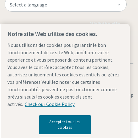
Visit the site
Notre site Web utilise des cookies.
Nous utilisons des cookies pour garantir le bon
fonctionnement de ce site Web, améliorer votre
expérience et vous proposer du contenu pertinent.
Vous avez le contrôle : acceptez tous les cookies,
autorisez uniquement les cookies essentiels ou gérez
vos préférences Veuillez noter que certaines
fonctionnalités peuvent ne pas fonctionner comme
Legal & Privacy Notices
Gérer les cookies
Accessibility
Sitemap
prévu si seuls les cookies essentiels sont
activés.
Check our Cookie Policy
© 2026 Atlas Copco AB
Accepter tous les
cookies
Découvrez comment le groupe Atlas Copco met en
œuvre une technologie qui transforme l'avenir.