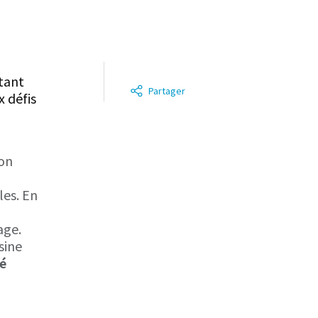
ntant
Partager
x défis
ion
les. En
age.
sine
té