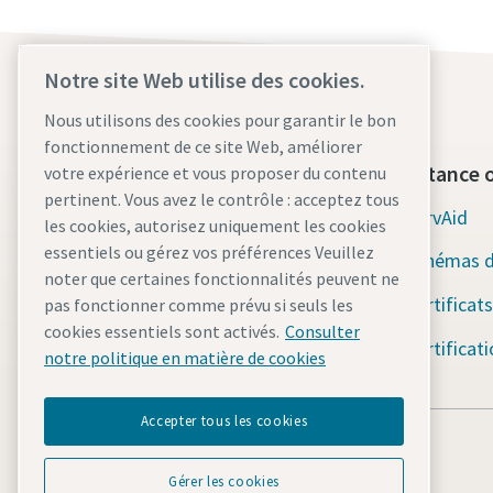
Notre site Web utilise des cookies.
Nous utilisons des cookies pour garantir le bon
fonctionnement de ce site Web, améliorer
Qui sommes-nous ?
Assistance o
votre expérience et vous proposer du contenu
pertinent. Vous avez le contrôle : acceptez tous
Atlas Copco Group
ServAid
les cookies, autorisez uniquement les cookies
essentiels ou gérez vos préférences Veuillez
Industrial Technique
Schémas d
noter que certaines fonctionnalités peuvent ne
Industries
Certificats
pas fonctionner comme prévu si seuls les
cookies essentiels sont activés.
Consulter
Carrières
Certificat
notre politique en matière de cookies
Accepter tous les cookies
Gérer les cookies