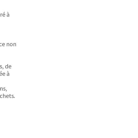
ré à
nce non
s, de
ée à
ns,
échets.