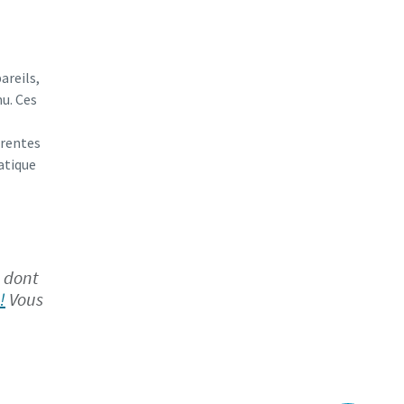
areils,
u. Ces
érentes
matique
n dont
!
Vous