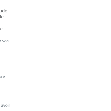
tude
de
ur
r vos
bre
 avoir