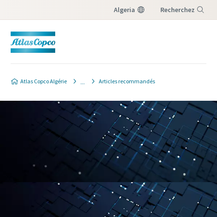
Algeria
Recherchez
Menu
Atlas Copco Algérie
Articles recommandés