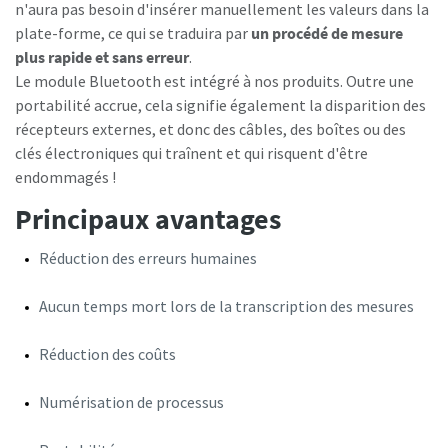
n'aura pas besoin d'insérer manuellement les valeurs dans la
plate-forme, ce qui se traduira par
un procédé de mesure
plus rapide et sans erreur
.
C'est le moment d'étalonner ?
Le module Bluetooth est intégré à nos produits. Outre une
portabilité accrue, cela signifie également la disparition des
Assurez votre qualité et réduisez les défauts grâce à
récepteurs externes, et donc des câbles, des boîtes ou des
l’étalonnage des outils et à l’étalonnage d’assurance
clés électroniques qui traînent et qui risquent d'être
qualité accrédité.​
Momentum Talks
endommagés !
Faites étalonner vos outils dès maintenant !
Principaux avantages
Découvrez des discussions inspirantes et captivantes sur
Atlas Copco
Réduction des erreurs humaines
Regarder
Aucun temps mort lors de la transcription des mesures
Voir tous nos secteurs d'activité
Réduction des coûts
Documentation et ressources
Tout voir
Numérisation de processus