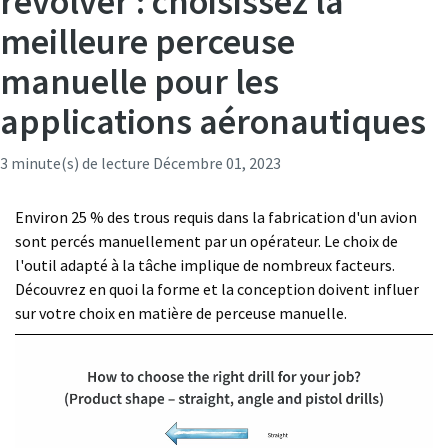
revolver : choisissez la
meilleure perceuse
C'est le moment d'étalonner ?
manuelle pour les
Assurez votre qualité et réduisez les défauts grâce à
applications aéronautiques
l’étalonnage des outils et à l’étalonnage d’assurance
qualité accrédité.​
3 minute(s) de lecture
Décembre 01, 2023
Momentum Talks
Faites étalonner vos outils dès maintenant !
Environ 25 % des trous requis dans la fabrication d'un avion
Découvrez des discussions inspirantes et captivantes sur
sont percés manuellement par un opérateur. Le choix de
Atlas Copco
l'outil adapté à la tâche implique de nombreux facteurs.
Découvrez en quoi la forme et la conception doivent influer
Regarder
sur votre choix en matière de perceuse manuelle.
Voir tous nos secteurs d'activité
Documentation et ressources
Tout voir