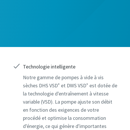
amps signalés par un (*) sont obligatoires
amps signalés par un (*) sont obligatoires
amps signalés par un (*) sont obligatoires
amps signalés par un (*) sont obligatoires
amps signalés par un (*) sont obligatoires
ons personnelles
ons personnelles
ons personnelles
ons personnelles
ons personnelles
Technologie intelligente
Notre gamme de pompes à vide à vis
+
+
sèches DHS VSD
et DWS VSD
est dotée de
ne
ne
ne
ne
ne
la technologie d'entraînement à vitesse
variable (VSD). La pompe ajuste son débit
ions supplémentaires
ions supplémentaires
ions supplémentaires
ions supplémentaires
ions supplémentaires
en fonction des exigences de votre
procédé et optimise la consommation
d'énergie, ce qui génère d'importantes