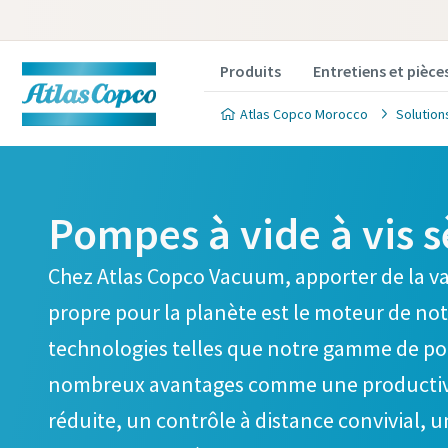
Produits
Entretiens et pièce
Atlas Copco Morocco
Solution
Pompes à vide à vis 
Chez Atlas Copco Vacuum, apporter de la va
Contact
Contact
Contact
Contact
Contact
propre pour la planète est le moteur de no
technologies telles que notre gamme de pom
Atlas Co
Atlas Co
Atlas Co
Atlas Co
Atlas Co
nombreux avantages comme une productivi
renseign
renseign
renseign
renseign
renseign
réduite, un contrôle à distance convivial, 