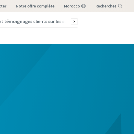
ter
notre offre complète
Morocco
Recherchez
et témoignages clients sur les solutions de vide
Fondamenta
Menu
s
ous
ous
ous
ous
ous
ide.
ide.
ide.
ide.
ide.