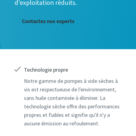
Tous les ch
Tous les ch
Tous les ch
Tous les ch
Tous les ch
d'exploitation réduits.
Informati
Informati
Informati
Informati
Informati
Contactez nos experts
Prénom
Prénom
Prénom
Prénom
Prénom
Nom
Nom
Nom
Nom
Nom
Technologie propre
E-mail
E-mail
E-mail
E-mail
E-mail
Notre gamme de pompes à vide sèches à
vis est respectueuse de l'environnement,
sans huile contaminée à éliminer. La
Télépho
Télépho
Télépho
Télépho
Télépho
technologie sèche offre des performances
Informat
Informat
Informat
Informat
Informat
propres et fiables et signifie qu'il n'y a
aucune émission au refoulement.
Société
Société
Société
Société
Société