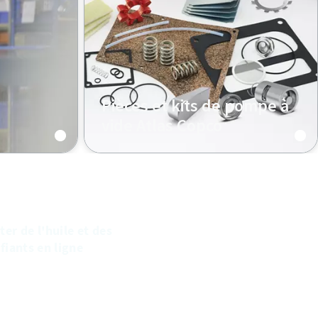
Pièces et kits de pompe à
vide Atlas Copco
Les pièces de rechange et les kits
d’origine Atlas Copco augmentent
les performances de vos pompes
et prolongent leur durée de vie.
ter de l'huile et des
ifiants en ligne