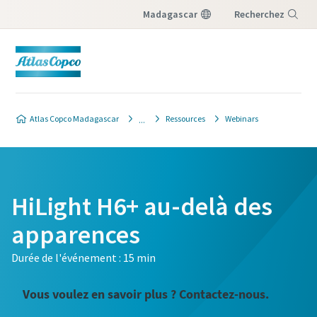
Madagascar
Recherchez
Menu
Atlas Copco Madagascar
Ressources
Webinars
HiLight H6+ au-delà des
apparences
Durée de l'événement : 15 min
Vous voulez en savoir plus ? Contactez-nous.