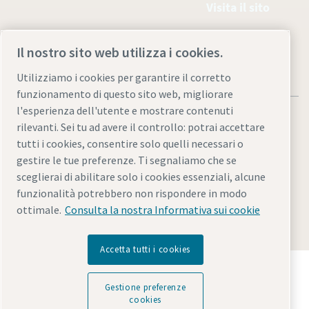
Visita il sito
Il nostro sito web utilizza i cookies.
Utilizziamo i cookies per garantire il corretto
funzionamento di questo sito web, migliorare
l'esperienza dell'utente e mostrare contenuti
rilevanti. Sei tu ad avere il controllo: potrai accettare
tutti i cookies, consentire solo quelli necessari o
gestire le tue preferenze. Ti segnaliamo che se
Note legali e informativa sulla privacy
sceglierai di abilitare solo i cookies essenziali, alcune
Gestione preferenze cookies
Accessibilità
Mappa del sito
funzionalità potrebbero non rispondere in modo
ottimale.
Consulta la nostra Informativa sui cookie
© 2026 Atlas Copco AB.
Accetta tutti i cookies
Scopri come Atlas Copco Group promuove la
tecnologia che trasforma il futuro.
Gestione preferenze
Visita il sito web di Atlas Copco Group
cookies