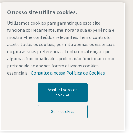
O nosso site utiliza cookies.
Utilizamos cookies para garantir que este site
funciona corretamente, melhorar a sua experiência e
mostrar-lhe conteúdos relevantes. Tem o controlo:
aceite todos os cookies, permita apenas os essenciais
ou gira as suas preferências. Tenha em atenção que
Avisos legais e de privacidade
Gerir cookies
Acessibilidade
algumas funcionalidades podem não funcionar como
Mapa do site
pretendido se apenas forem ativados cookies
essenciais.
Consulte a nossa Política de Cookies
© 2026 Atlas Copco AB
Aceitar todos os
cookies
Descubra como o Atlas Copco Group permite uma
tecnologia que transforma o futuro.
Visite o website do Atlas Copco Group
Gerir cookies
Parte do Atlas Copco Group