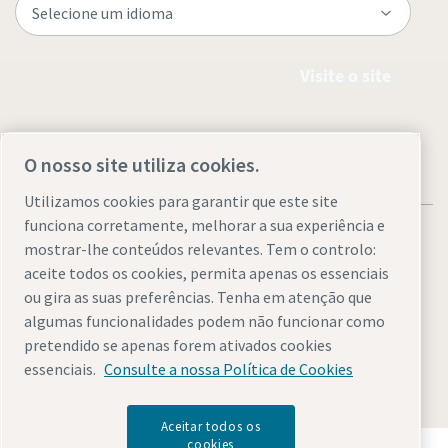
Visite o site
O nosso site utiliza cookies.
Utilizamos cookies para garantir que este site
funciona corretamente, melhorar a sua experiência e
mostrar-lhe conteúdos relevantes. Tem o controlo:
aceite todos os cookies, permita apenas os essenciais
ou gira as suas preferências. Tenha em atenção que
Avisos legais e de privacidade
Gerir cookies
Acessibilidade
algumas funcionalidades podem não funcionar como
Mapa do site
pretendido se apenas forem ativados cookies
essenciais.
Consulte a nossa Política de Cookies
© 2026 Atlas Copco AB
Aceitar todos os
cookies