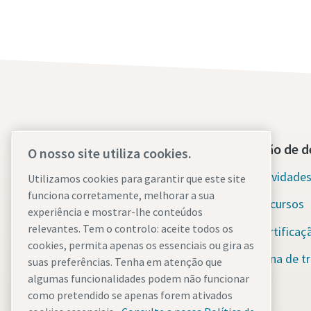
Contacte-nos hoje mesmo
Secção de d
O nosso site utiliza cookies.
Apoio de emergência 24 horas por
Novidades 
Utilizamos cookies para garantir que este site
dia, 7 dias por semana
funciona corretamente, melhorar a sua
Recursos
experiência e mostrar-lhe conteúdos
Os nossos serviços
relevantes. Tem o controlo: aceite todos os
Certificaç
cookies, permita apenas os essenciais ou gira as
Frota
Zona de tr
suas preferências. Tenha em atenção que
algumas funcionalidades podem não funcionar
Indústrias
como pretendido se apenas forem ativados