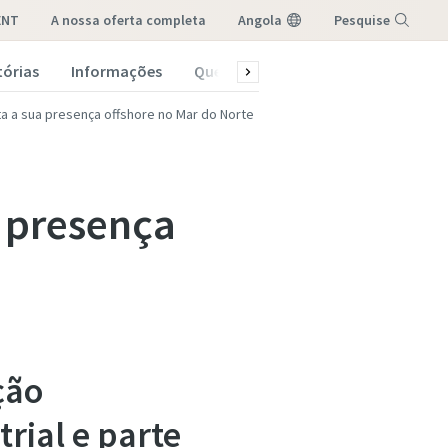
ENT
a nossa oferta completa
Angola
Pesquise
tórias
Informações
Quem somos
Menu
a a sua presença offshore no Mar do Norte
 presença
ção
rial e parte