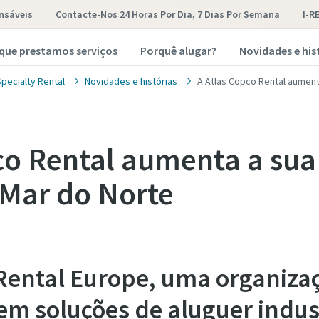
nsáveis
Contacte-Nos 24 Horas Por Dia, 7 Dias Por Semana
I-R
 que prestamos serviços
Porquê alugar?
Novidades e his
pecialty Rental
Novidades e histórias
A Atlas Copco Rental aument
co Rental aumenta a sua
 Mar do Norte
 Rental Europe, uma organiza
em soluções de aluguer indust