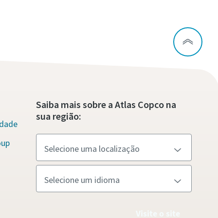
Saiba mais sobre a Atlas Copco na
sua região:
idade
oup
Visite o site