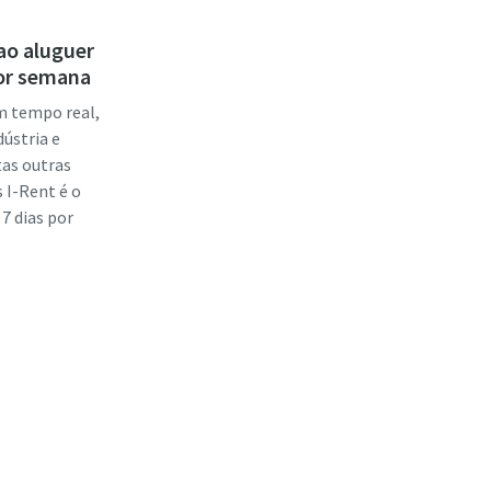
 ao aluguer
por semana
m tempo real,
ústria e
tas outras
s I-Rent é o
 7 dias por