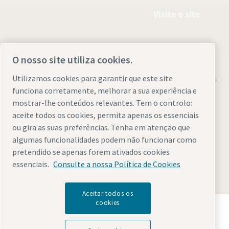
Visite o site
O nosso site utiliza cookies.
Utilizamos cookies para garantir que este site
funciona corretamente, melhorar a sua experiência e
mostrar-lhe conteúdos relevantes. Tem o controlo:
aceite todos os cookies, permita apenas os essenciais
ou gira as suas preferências. Tenha em atenção que
Avisos legais e de privacidade
Gerir cookies
Acessibilidade
algumas funcionalidades podem não funcionar como
Mapa do site
pretendido se apenas forem ativados cookies
essenciais.
Consulte a nossa Política de Cookies
© 2026 Atlas Copco AB
Aceitar todos os
cookies
Descubra como o Atlas Copco Group permite uma
tecnologia que transforma o futuro.