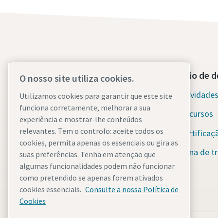
Contacte-nos hoje mesmo
Secção de d
O nosso site utiliza cookies.
Apoio de emergência 24 horas por
Novidades 
Utilizamos cookies para garantir que este site
dia, 7 dias por semana
funciona corretamente, melhorar a sua
Recursos
experiência e mostrar-lhe conteúdos
relevantes. Tem o controlo: aceite todos os
Os nossos serviços
Certificaç
cookies, permita apenas os essenciais ou gira as
Frota
Zona de tr
suas preferências. Tenha em atenção que
algumas funcionalidades podem não funcionar
Indústrias
como pretendido se apenas forem ativados
cookies essenciais.
Porquê alugar?
Consulte a nossa Política de
Cookies