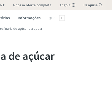
ENT
a nossa oferta completa
Angola
Pesquise
tórias
Informações
Quem somos
Menu
refinaria de açúcar europeia
ia de açúcar