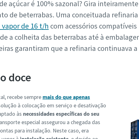
de açúcar é 100% sazonal? Gira inteiramente
to de beterrabas. Uma conceituada refinaria
a vapor de 16 t/h
com acessórios compatíveis 
de a colheita das beterrabas até à embalag
eiras garantiram que a refinaria continuava a
ão doce
tal, recebe sempre
mais do que apenas
 solução à colocação em serviço e desativação
daptado às
necessidades específicas do seu
ransporte especial assegurou a chegada das
rontas para instalação. Neste caso, era
a vapor à
instalação
existente
, e devido ao