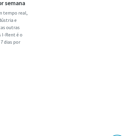
por semana
m tempo real,
ústria e
tas outras
s I-Rent é o
 7 dias por