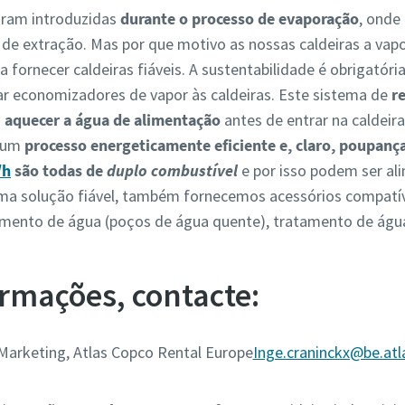
foram introduzidas
durante o processo de evaporação
, onde 
 de extração. Mas por que motivo as nossas caldeiras a vapo
fornecer caldeiras fiáveis. A sustentabilidade é obrigatóri
nar economizadores de vapor às caldeiras. Este sistema de
r
a
aquecer a água de alimentação
antes de entrar na caldeir
e um
processo energeticamente eficiente e, claro, poupanç
/h
são todas de
duplo combustível
e por isso podem ser a
 uma solução fiável, também fornecemos acessórios compatí
imento de água (poços de água quente), tratamento de águas
rmações, contacte:
 Marketing, Atlas Copco Rental Europe
Inge.craninckx@be.at