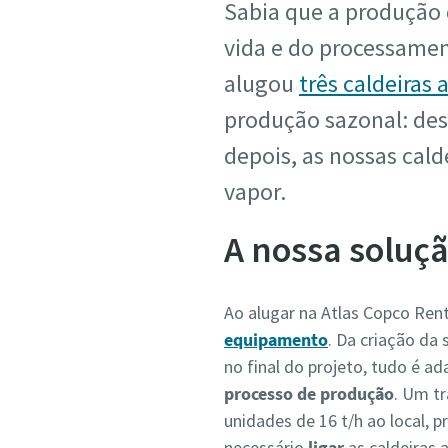
Sabia que a produção 
vida e do processamen
alugou
três caldeiras 
produção sazonal: des
depois, as nossas cald
vapor.
A nossa soluç
Ao alugar na Atlas Copco Ren
equipamento
. Da criação da
no final do projeto, tudo é a
processo de produção
. Um t
unidades de 16 t/h ao local, p
necessário
ligar
as caldeiras 