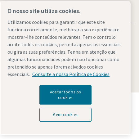
O nosso site utiliza cookies.
Utilizamos cookies para garantir que este site
funciona corretamente, melhorar a sua experiência e
mostrar-lhe conteúdos relevantes. Tem o controlo:
aceite todos os cookies, permita apenas os essenciais
ou gira as suas preferências. Tenha em atenção que
Avisos legais e de privacidade
Gerir cookies
Acessibilidade
algumas funcionalidades podem não funcionar como
Mapa do site
pretendido se apenas forem ativados cookies
essenciais.
Consulte a nossa Política de Cookies
© 2026 Atlas Copco AB
Aceitar todos os
cookies
Descubra como o Atlas Copco Group permite uma
tecnologia que transforma o futuro.
Visite o website do Atlas Copco Group
Gerir cookies
Parte do Atlas Copco Group