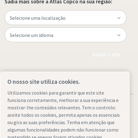
Saiba mais sobre a Atlas Copco na sua região:
Visite o site
O nosso site utiliza cookies.
Utilizamos cookies para garantir que este site
funciona corretamente, melhorar a sua experiência e
mostrar-lhe conteúdos relevantes. Tem o controlo:
aceite todos os cookies, permita apenas os essenciais
ou gira as suas preferências. Tenha em atenção que
Avisos legais e de privacidade
Gerir cookies
Acessibilidade
algumas funcionalidades podem não funcionar como
Mapa do site
pretendido se apenas forem ativados cookies