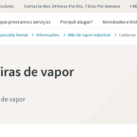
nsáveis
Contacte-Nos 24 Horas Por Dia, 7 Dias Por Semana
I-R
 que prestamos serviços
Porquê alugar?
Novidades e his
pecialty Rental
Informações
Wiki de vapor industrial
Caldeiras
iras de vapor
 de vapor