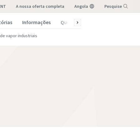
ENT
a nossa oferta completa
Angola
Pesquise
tórias
Informações
Quem somos
Menu
 de vapor industriais