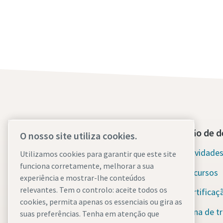
Contacte-nos hoje mesmo
Secção de d
O nosso site utiliza cookies.
Apoio de emergência 24 horas por
Novidades 
Utilizamos cookies para garantir que este site
dia, 7 dias por semana
funciona corretamente, melhorar a sua
Recursos
experiência e mostrar-lhe conteúdos
relevantes. Tem o controlo: aceite todos os
Os nossos serviços
Certificaç
cookies, permita apenas os essenciais ou gira as
Frota
Zona de tr
suas preferências. Tenha em atenção que