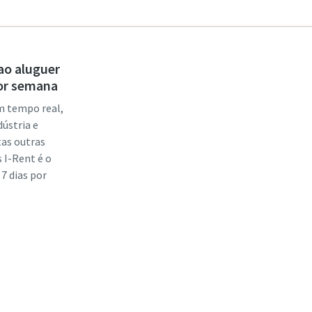
 ao aluguer
por semana
m tempo real,
ústria e
tas outras
s I-Rent é o
 7 dias por