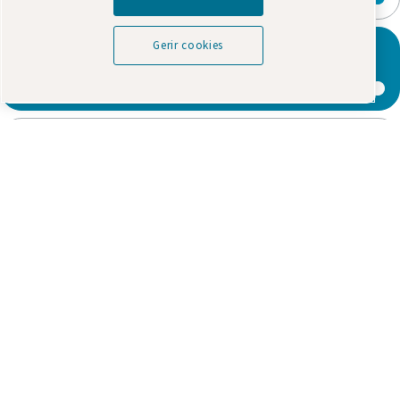
Gerir cookies
Download library
Read about air motors applications
Ferramentas e Soluções Industriais
Porto Salvo
Lagoas Park - Edificío 15, Piso 0