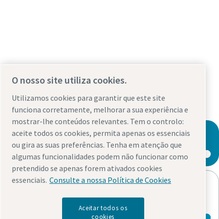
O nosso site utiliza cookies.
Utilizamos cookies para garantir que este site
funciona corretamente, melhorar a sua experiência e
mostrar-lhe conteúdos relevantes. Tem o controlo:
aceite todos os cookies, permita apenas os essenciais
Contact an air motor expert
ou gira as suas preferências. Tenha em atenção que
algumas funcionalidades podem não funcionar como
pretendido se apenas forem ativados cookies
essenciais.
Consulte a nossa Política de Cookies
Check out the full air motors
product range
Aceitar todos os
cookies