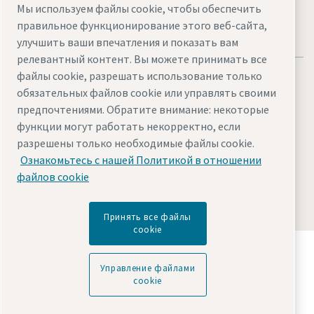
Мы используем файлы cookie, чтобы обеспечить
правильное функционирование этого веб-сайта,
улучшить ваши впечатления и показать вам
релевантный контент. Вы можете принимать все
файлы cookie, разрешать использование только
обязательных файлов cookie или управлять своими
предпочтениями. Обратите внимание: некоторые
функции могут работать некорректно, если
Правовые положения и уведомления о
разрешены только необходимые файлы cookie.
конфиденциальности
Ознакомьтесь с нашей Политикой в отношении
Управление файлами cookie
Доступ
Карта сайта
файлов cookie
© 2026 Atlas Copco AB
Принять все файлы
cookie
Узнайте, как Atlas Copco Group создает
технологии, преобразующие будущее.
Управление файлами
Посетите сайт Atlas Copco Group
cookie
Входит в состав Atlas Copco Group