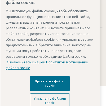
файлы cookie.
Мы используем файлы cookie, чтобы обеспечить
правильное функционирование этого веб-сайта,
улучшить ваши впечатления и показать вам
релевантный контент. Вы можете принимать все
файлы cookie, разрешать использование только
обязательных файлов cookie или управлять своими
предпочтениями. Обратите внимание: некоторые
функции могут работать некорректно, если
Правовые положения и уведомления о
разрешены только необходимые файлы cookie.
конфиденциальности
Ознакомьтесь с нашей Политикой в отношении
Управление файлами cookie
Доступ
Карта сайта
файлов cookie
© 2026 Atlas Copco AB
Принять все файлы
cookie
Узнайте, как Atlas Copco Group создает
технологии, преобразующие будущее.
Управление файлами
Посетите сайт Atlas Copco Group
cookie