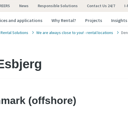
REERS
News
Responsible Solutions
Contact Us 24/7
I
ices and applications
Why Rental?
Projects
Insights
 Rental Solutions
We are always close to you! - rental locations
Den
Esbjerg
mark (offshore)