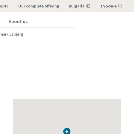
-RENT
our complete offering
Bulgaria
Търсене
About us
Меню
mark Esbjerg