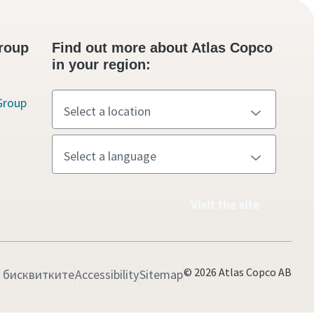
roup
Find out more about Atlas Copco
in your region:
Group
Visit the site
© 2026 Atlas Copco AB
а бисквитките
Accessibility
Sitemap