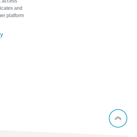
e, access
ficates and
er platform
ay