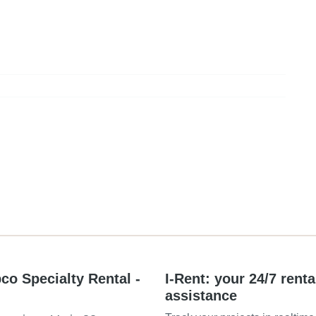
co Specialty Rental -
I-Rent: your 24/7 renta
assistance