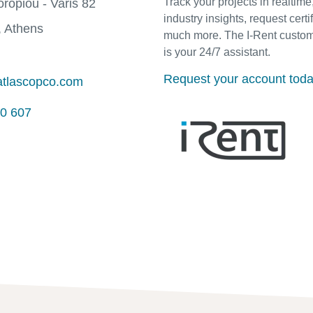
Track your projects in realtim
oropiou - Varis 82
industry insights, request certi
 Athens
much more. The I-Rent custom
is your 24/7 assistant.
Request your account tod
@atlascopco.com
0 607