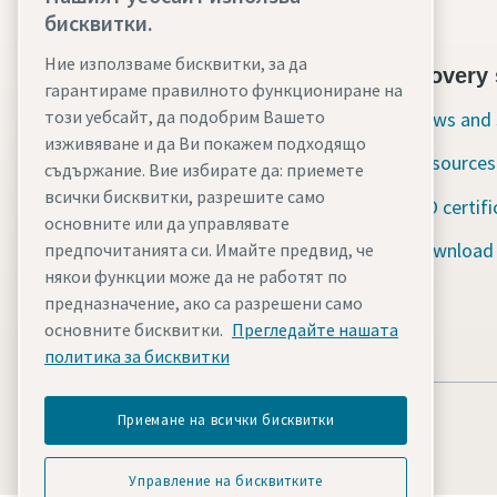
бисквитки.
Ние използваме бисквитки, за да
Contact us today
Discovery 
гарантираме правилното функциониране на
този уебсайт, да подобрим Вашето
24/7 Emergency support
News and 
изживяване и да Ви покажем подходящо
Resources
съдържание. Вие избирате да: приемете
Our services
всички бисквитки, разрешите само
ISO certifi
Fleet
основните или да управлявате
Download
предпочитанията си. Имайте предвид, че
Industries
някои функции може да не работят по
предназначение, ако са разрешени само
Why rental?
основните бисквитки.
Прегледайте нашата
политика за бисквитки
Приемане на всички бисквитки
Управление на бисквитките