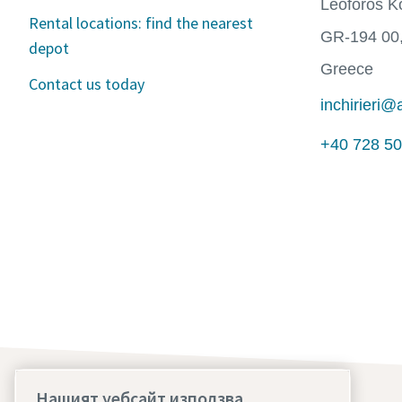
Leoforos K
Rental locations: find the nearest
GR-194 00,
depot
Greece
Contact us today
inchirieri
+40 728 50
Нашият уебсайт използва