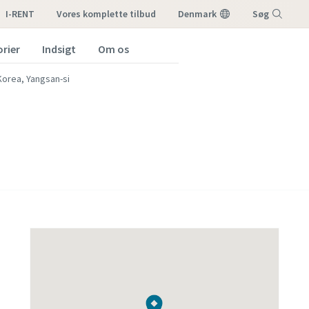
I-RENT
vores komplette tilbud
Denmark
Søg
orier
Indsigt
Om os
Menu
Korea, Yangsan-si