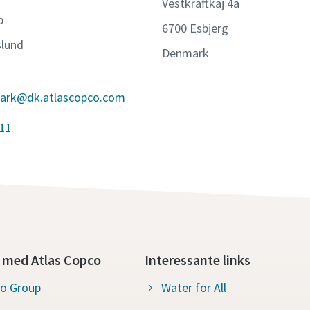
Vestkraftkaj 4a
b
6700 Esbjerg
slund
Denmark
mark@dk.atlascopco.com
611
 med Atlas Copco
Interessante links
co Group
Water for All