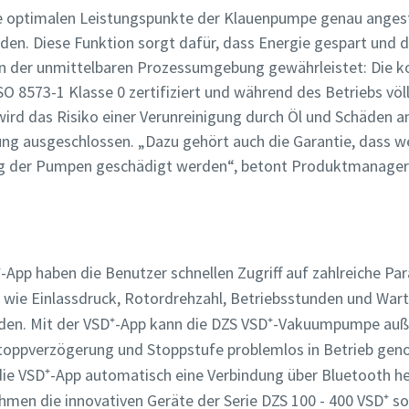
ie optimalen Leistungspunkte der Klauenpumpe genau anges
en. Diese Funktion sorgt dafür, dass Energie gespart und d
 in der unmittelbaren Prozessumgebung gewährleistet: Die k
 8573-1 Klasse 0 zertifiziert und während des Betriebs völli
ird das Risiko einer Verunreinigung durch Öl und Schäden
ng ausgeschlossen. „Dazu gehört auch die Garantie, dass 
 der Pumpen geschädigt werden“, betont Produktmanager A
Wenn Sie diese Anfrage abschicken, kann Atlas Copco mithilfe de
Wenn Sie diese Anfrage abschicken, kann Atlas Copco mithilfe de
Wenn Sie diese Anfrage abschicken, kann Atlas Copco mithilfe de
gesammelten Daten mit Ihnen Kontakt aufnehmen. Weitere
gesammelten Daten mit Ihnen Kontakt aufnehmen. Weitere
gesammelten Daten mit Ihnen Kontakt aufnehmen. Weitere
Informationen finden Sie in unseren Datenschutzbestimmungen
Informationen finden Sie in unseren Datenschutzbestimmungen
Informationen finden Sie in unseren Datenschutzbestimmungen
-App haben die Benutzer schnellen Zugriff auf zahlreiche Pa
Ich habe die Datenschutzrichtlinie gelesen und akzeptiert.
Ich habe die Datenschutzrichtlinie gelesen und akzeptiert.
Ich habe die Datenschutzrichtlinie gelesen und akzeptiert.
wie Einlassdruck, Rotordrehzahl, Betriebsstunden und Wartu
den. Mit der VSD⁺-App kann die DZS VSD⁺-Vakuumpumpe auß
Ich bin damit einverstanden, Benachrichtigungen über neu
Ich bin damit einverstanden, Benachrichtigungen über neu
Ich bin damit einverstanden, Benachrichtigungen über neu
Produkte, Veranstaltungen und Sonderaktionen von Atlas 
Produkte, Veranstaltungen und Sonderaktionen von Atlas 
Produkte, Veranstaltungen und Sonderaktionen von Atlas 
/Stoppverzögerung und Stoppstufe problemlos in Betrieb g
Vacuum zu erhalten.
Vacuum zu erhalten.
Vacuum zu erhalten.
 die VSD⁺-App automatisch eine Verbindung über Bluetooth h
en die innovativen Geräte der Serie DZS 100 - 400 VSD⁺ sof