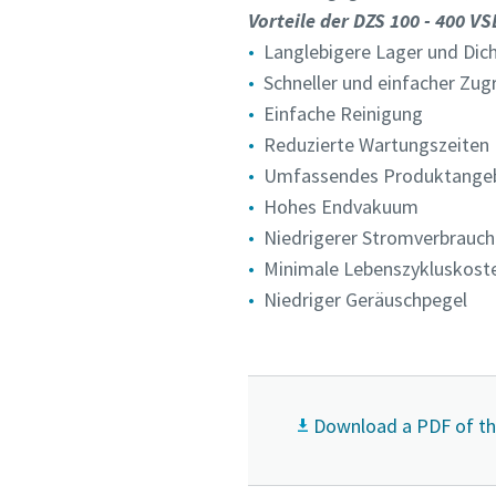
Vorteile der DZS 100 - 400 VS
Langlebigere Lager und Dic
Senden
Senden
Senden
Schneller und einfacher Zugr
Einfache Reinigung
Anti-
Anti-
Anti-
Reduzierte Wartungszeiten
Umfassendes Produktange
Hohes Endvakuum
Niedrigerer Stromverbrauch
Minimale Lebenszykluskost
Niedriger Geräuschpegel
Download a PDF of th