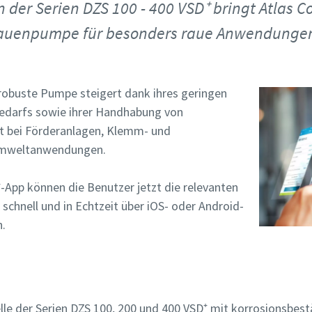
) gekennzeichnete Felder sind Pflichtfelder.
) gekennzeichnete Felder sind Pflichtfelder.
) gekennzeichnete Felder sind Pflichtfelder.
der Serien DZS 100 - 400 VSD⁺ bringt Atlas C
che Angaben
che Angaben
che Angaben
 Klauenpumpe für besonders raue Anwendunge
e
e
e
robuste Pumpe steigert dank ihres geringen
edarfs sowie ihrer Handhabung von
me
me
me
ät bei Förderanlagen, Klemm- und
Umweltanwendungen.
-App können die Benutzer jetzt die relevanten
hnell und in Echtzeit über iOS- oder Android-
n.
Informationen
Informationen
Informationen
lle der Serien DZS 100, 200 und 400 VSD⁺ mit korrosionsbest