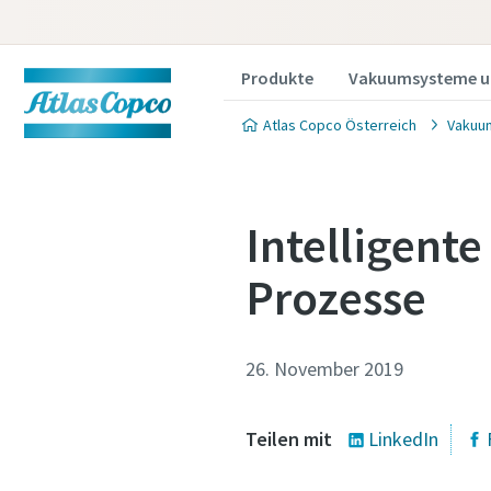
Produkte
Vakuumsysteme u
Atlas Copco Österreich
Vakuu
Intelligent
Prozesse
Wenden 
Wenden 
Wenden 
26. November 2019
Atlas Co
Atlas Co
Atlas Co
Vakuum
Vakuum
Vakuum
Teilen mit
LinkedIn