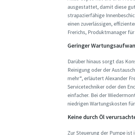
ausgestattet, damit diese gu
strapazierfähige Innenbeschi
Land
Land
Land
einen zuverlässigen, effizien
Frerichs, Produktmanager fü
Straße
Straße
Straße
Geringer Wartungsaufwa
Darüber hinaus sorgt das Kons
Stadt
Stadt
Stadt
Reinigung oder der Austausc
mehr“, erläutert Alexander Fr
Postleit
Postleit
Postleit
Servicetechniker oder den En
einfacher. Bei der Wiedermonta
Anforder
Anforder
Anforder
niedrigen Wartungskosten für
Keine durch Öl verursach
Beliebig
Beliebig
Beliebig
Zur Steuerung der Pumpe ist 