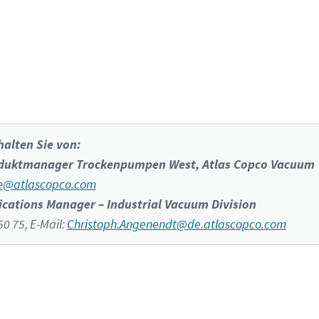
ken Sie hier, um mehr über die DZS VSD⁺-Pumpen zu erf
alten Sie von:
oduktmanager Trockenpumpen West, Atlas Copco Vacuum
ie@atlascopco.com
ations Manager – Industrial Vacuum Division
50 75, E-Mail:
Christoph.Angenendt@de.atlascopco.com