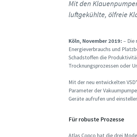
Alle mit (*
Alle mit (*
Alle mit (*
Mit den Klauenpumpen 
Persönli
Persönli
Persönli
luftgekühlte, ölfreie
Vornam
Vornam
Vornam
Köln, November 2019:
– Die 
Energieverbrauchs und Platzb
Nachna
Nachna
Nachna
Schadstoffen die Produktivit
Trocknungsprozessen oder 
E-Mail
E-Mail
E-Mail
Mit der neu entwickelten VSD⁺
Parameter der Vakuumpumpe sc
Geräte aufrufen und einstelle
Telefon
Telefon
Telefon
Weitere 
Weitere 
Weitere 
Für robuste Prozesse
Firma
Firma
Firma
Atlas Copco hat die drei Mode