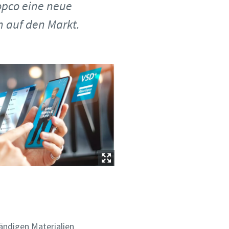
opco eine neue
n auf den Markt.
ändigen Materialien