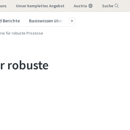
 uns
Unser komplettes Angebot
Austria
Suche
d Berichte
Basiswissen über Vakuum
Vakuum Blog
A
Menü
rie für robuste Prozesse
r robuste
pumpen
pumpen
pumpen
 zu
 zu
 zu