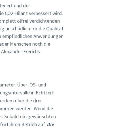
teuert und der
ie CO2-Bilanz verbessert wird.
omplett ölfrei verdichtenden
g unschädlich für die Qualität
 an empfindlichen Anwendungen
weder Menschen noch die
lexander Frerichs.
r
r
r
.
.
.
rameter. Über iOS- und
ngsintervalle in Echtzeit
erdem über die drei
e
e
e
Copco
Copco
Copco
enommen werden. Wenn die
er. Sobald die gewünschten
ort ihren Betrieb auf.
Die