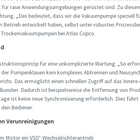
t für raue Anwendungsumgebungen gerüstet sind. Zu diesem
chtung. „Das bedeutet, dass wir die Vakuumpumpe speziell f
ten Betrieb entwickelt haben, selbst unter robusten Prozessb
r Trockenvakuumpumpen bei Atlas Copco.
nd
truktionsprinzip für eine unkomplizierte Wartung: „So erfor
h der Pumpenklauen kein komplexes Abtrennen und Neusynch
erichs. Das ermöglicht einen schnellen Zugriff auf das Inner
zahl
zahl
zahl
dkunden. Dadurch ist beispielsweise die Entfernung von Pro
ge ist keine neue Synchronisierung erforderlich. Dies führt 
n
n
n
 den Bediener.
ten Verunreinigungen
e Frage oder Anforderung
e Frage oder Anforderung
e Frage oder Anforderung
im Motor ein VSD⁺-Wechselrichterantrieb