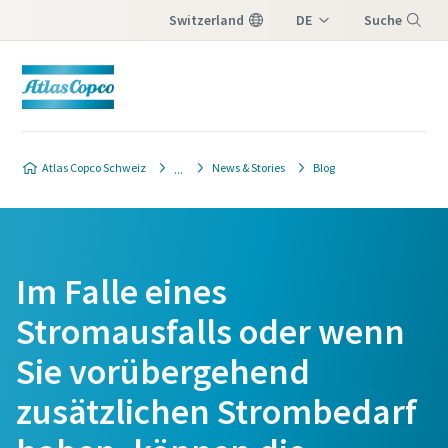
Switzerland
DE
Suche
IT
Menü
FR
Atlas Copco Schweiz
News & Stories
Blog
Im Falle eines
Stromausfalls oder wenn
Sie vorübergehend
zusätzlichen Strombedarf