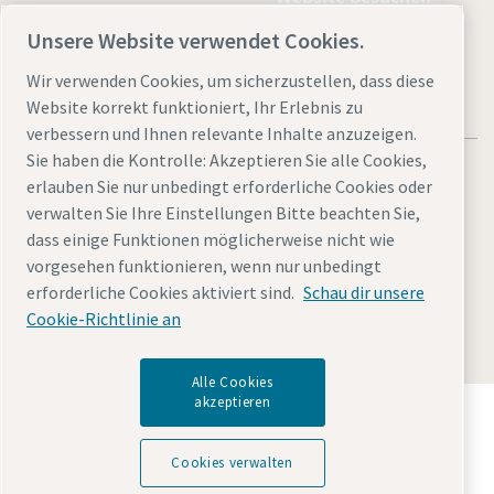
Unsere Website verwendet Cookies.
Wir verwenden Cookies, um sicherzustellen, dass diese
Website korrekt funktioniert, Ihr Erlebnis zu
verbessern und Ihnen relevante Inhalte anzuzeigen.
Sie haben die Kontrolle: Akzeptieren Sie alle Cookies,
erlauben Sie nur unbedingt erforderliche Cookies oder
verwalten Sie Ihre Einstellungen Bitte beachten Sie,
dass einige Funktionen möglicherweise nicht wie
Rechtliche Hinweise und Datenschutzerklärung
vorgesehen funktionieren, wenn nur unbedingt
Cookies verwalten
Barrierefreiheit
Sitemap
erforderliche Cookies aktiviert sind.
Schau dir unsere
Cookie-Richtlinie an
© 2026 Atlas Copco AB
Alle Cookies
akzeptieren
Entdecken Sie, wie die Atlas Copco Group
Technologien ermöglicht, die die Zukunft verändern.
Besuchen Sie die Website der Atlas Copco Group
Cookies verwalten