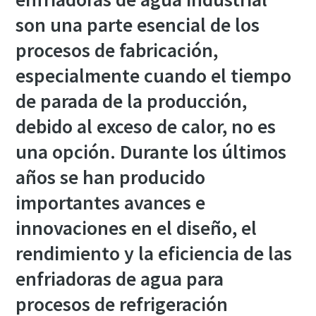
son una parte esencial de los
procesos de fabricación,
especialmente cuando el tiempo
de parada de la producción,
debido al exceso de calor, no es
una opción. Durante los últimos
años se han producido
importantes avances e
innovaciones en el diseño, el
Optimice el flujo de aire mediante un
rendimiento y la eficiencia de las
controlador central
enfriadoras de agua para
Nuestro controlador central más reciente, el Optimizer
procesos de refrigeración
4.0, estabiliza el sistema y reduce los costes de energía.