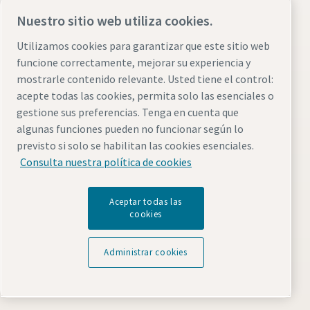
Blog del aire comprimido
Nuestro sitio web utiliza cookies.
Soluciones en aire comprimido
Utilizamos cookies para garantizar que este sitio web
Fichas de datos de seguridad
funcione correctamente, mejorar su experiencia y
mostrarle contenido relevante. Usted tiene el control:
Contáctenos
acepte todas las cookies, permita solo las esenciales o
gestione sus preferencias. Tenga en cuenta que
digicomCT.arg@atlascopco.com
algunas funciones pueden no funcionar según lo
+54-9-11365032985
previsto si solo se habilitan las cookies esenciales.
Consulta nuestra política de cookies
Conozca más sobre Atlas Copco en su región
Aceptar todas las
cookies
Administrar cookies