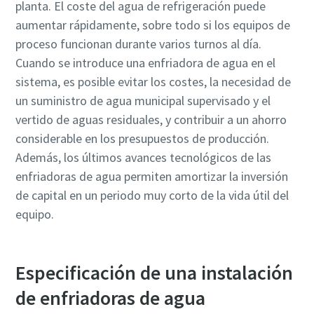
planta. El coste del agua de refrigeración puede
aumentar rápidamente, sobre todo si los equipos de
proceso funcionan durante varios turnos al día.
Cuando se introduce una enfriadora de agua en el
sistema, es posible evitar los costes, la necesidad de
un suministro de agua municipal supervisado y el
vertido de aguas residuales, y contribuir a un ahorro
considerable en los presupuestos de producción.
Además, los últimos avances tecnológicos de las
enfriadoras de agua permiten amortizar la inversión
de capital en un periodo muy corto de la vida útil del
Everything you need to know about your
equipo.
pneumatic conveying process
Discover how you can create a more efficient pneumatic
Especificación de una instalación
conveying process.
de enfriadoras de agua
Find out