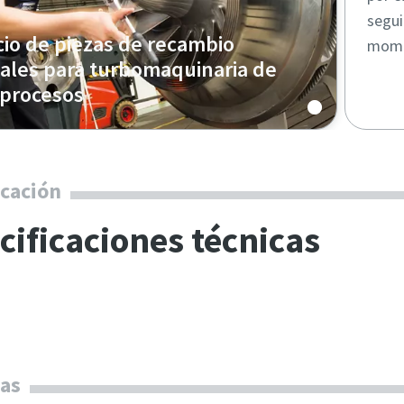
segui
cio de piezas de recambio
mome
nales para turbomaquinaria de
 procesos
de recambio originales de la compañía que
su turbomaquinaria para procesos y gas de
opco por dentro y por fuera.
icación
cificaciones técnicas
as