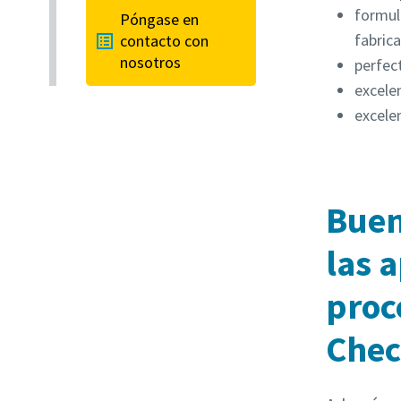
formul
Póngase en
fabric
contacto con
nosotros
perfec
excele
excele
Buen
las 
proc
Che