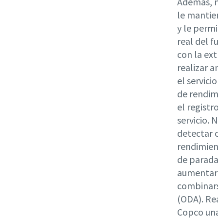
Además, n
le mantie
y le perm
real del 
con la ex
realizar a
el servic
de rendim
el registr
servicio. 
detectar 
rendimien
de parada 
aumentar 
combinars
(ODA). Re
Copco una