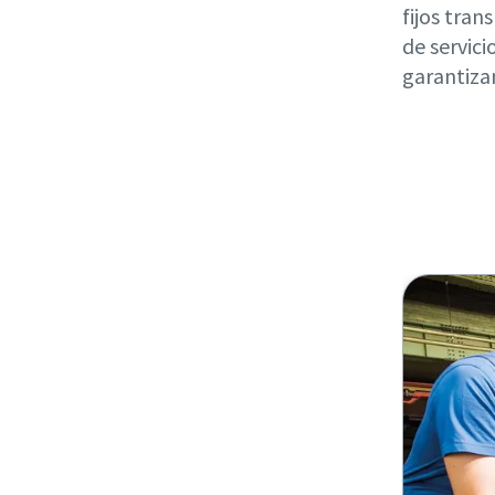
fijos tran
de servici
garantizan