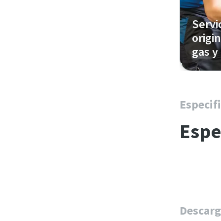
Servi
origi
gas y
Piezas 
conoce 
Atlas C
Especif
Espe
Descarg