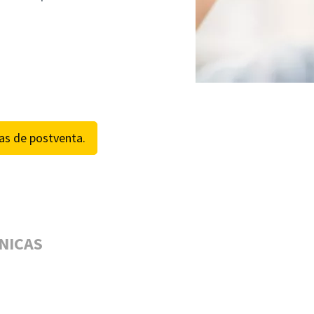
as de postventa.
NICAS