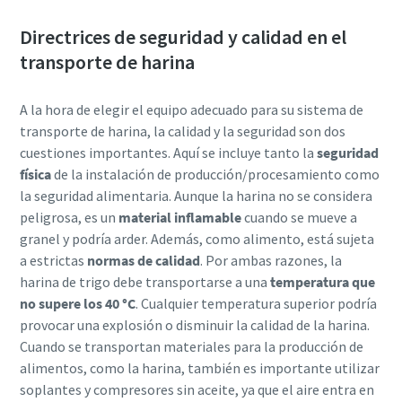
Directrices de seguridad y calidad en el
transporte de harina
A la hora de elegir el equipo adecuado para su sistema de
transporte de harina, la calidad y la seguridad son dos
cuestiones importantes. Aquí se incluye tanto la
seguridad
física
de la instalación de producción/procesamiento como
la seguridad alimentaria. Aunque la harina no se considera
peligrosa, es un
material inflamable
cuando se mueve a
granel y podría arder. Además, como alimento, está sujeta
a estrictas
normas de calidad
. Por ambas razones, la
Everything you need to know about your
harina de trigo debe transportarse a una
temperatura que
pneumatic conveying process
no supere los 40 °C
. Cualquier temperatura superior podría
provocar una explosión o disminuir la calidad de la harina.
Discover how you can create a more efficient pneumatic
Cuando se transportan materiales para la producción de
conveying process.
alimentos, como la harina, también es importante utilizar
soplantes y compresores sin aceite, ya que el aire entra en
Find out