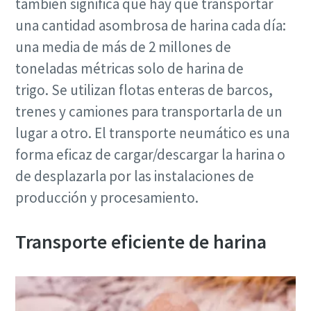
también significa que hay que transportar
una cantidad asombrosa de harina cada día:
una media de más de 2 millones de
toneladas métricas solo de harina de
trigo. Se utilizan flotas enteras de barcos,
trenes y camiones para transportarla de un
lugar a otro. El transporte neumático es una
forma eficaz de cargar/descargar la harina o
de desplazarla por las instalaciones de
producción y procesamiento.
Transporte eficiente de harina
Optimice el flujo de aire mediante un
controlador central
Nuestro controlador central más reciente, el Optimizer
4.0, estabiliza el sistema y reduce los costes de energía.