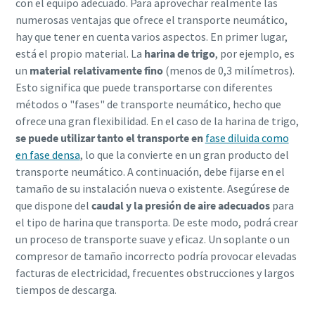
con el equipo adecuado. Para aprovechar realmente las
10 pasos hacia una producción más ecológica y
numerosas ventajas que ofrece el transporte neumático,
eficiente
hay que tener en cuenta varios aspectos. En primer lugar,
está el propio material. La
harina de trigo
, por ejemplo,
es
Reducción de la huella de carbono para una producción
un
material relativamente fino
(menos de 0,3 milímetros).
ecológica: todo lo que necesita saber
Esto significa que puede transportarse con diferentes
métodos o "fases" de transporte neumático, hecho que
Obtenga más información
ofrece una gran flexibilidad. En el caso de la harina de trigo,
se puede utilizar tanto el transporte en
fase diluida como
en fase densa
, lo que la convierte en un gran producto del
transporte neumático. A continuación, debe fijarse en el
tamaño de su instalación nueva o existente. Asegúrese de
que dispone del
caudal y la presión de aire adecuados
para
el tipo de harina que transporta. De este modo, podrá crear
un proceso de transporte suave y eficaz. Un soplante o un
compresor de tamaño incorrecto podría provocar elevadas
facturas de electricidad, frecuentes obstrucciones y largos
tiempos de descarga.