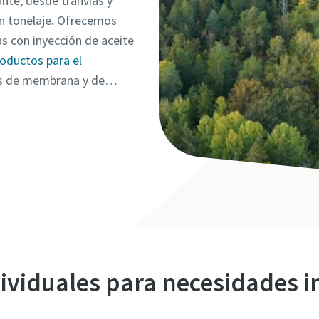
nte, desde tranvías y
an tonelaje. Ofrecemos
as con inyección de aceite
oductos para el
res de membrana y de
condensados.
ividuales para necesidades i