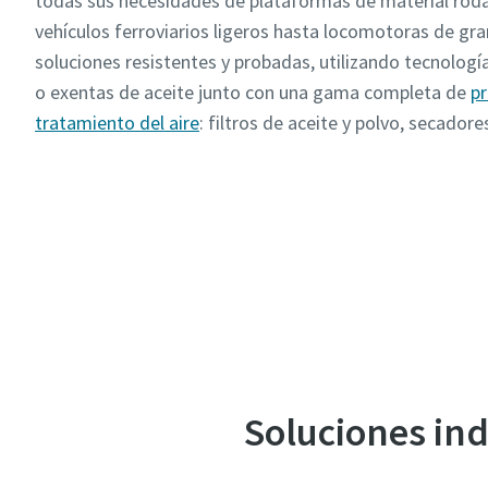
todas sus necesidades de plataformas de material roda
vehículos ferroviarios ligeros hasta locomotoras de gr
soluciones resistentes y probadas, utilizando tecnologí
o exentas de aceite junto con una gama completa de
pr
tratamiento del aire
: filtros de aceite y polvo, secado
adsorción, así como paquetes para el tratamiento de 
Contacte con nuestros expertos
Soluciones ind