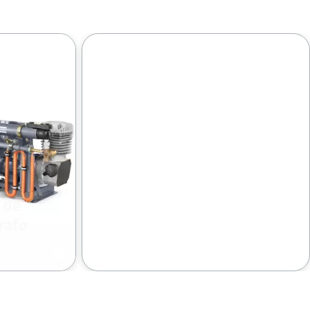
 de
rafo