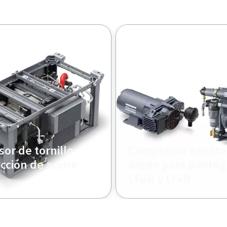
or de tornillo
Compresor exento
cción de aceite
aceite para pantóg
LFpR y LFxR