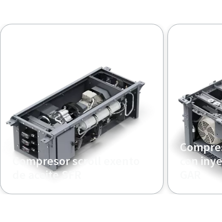
Compres
Compresor scroll exento
con inye
de aceite SFR
GAR