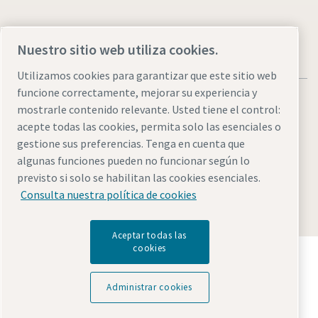
Nuestro sitio web utiliza cookies.
Utilizamos cookies para garantizar que este sitio web
funcione correctamente, mejorar su experiencia y
mostrarle contenido relevante. Usted tiene el control:
acepte todas las cookies, permita solo las esenciales o
gestione sus preferencias. Tenga en cuenta que
Legal & Privacy Notices
Administrar cookies
Accessibility
algunas funciones pueden no funcionar según lo
Sitemap
previsto si solo se habilitan las cookies esenciales.
Consulta nuestra política de cookies
© 2026 Atlas Copco AB
Aceptar todas las
cookies
Descubre cómo Atlas Copco Group impulsa la
tecnología que transforma el futuro.
Visita la web de Atlas Copco Group
Administrar cookies
Parte de Atlas Copco Group