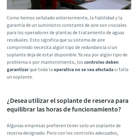
Como hemos señalado anteriormente, la fiabilidad y la
garantía de un suministro constante de aire son cruciales
para los operadores de plantas de tratamiento de aguas
residuales. Esto significa que su sistema de aire
comprimido necesita algún tipo de redundancia si un
soplante deja de estar disponible. Ya sea por algún tipo de
problema o por mantenimiento, los
controles deben
garantizar
que toda la
operativa no se vea afectada
si falla
un soplante.
Everything you need to know about your
¿Desea utilizar el soplante de reserva para
pneumatic conveying process
equilibrar las horas de funcionamiento?
Discover how you can create a more efficient pneumatic
conveying process.
Algunas empresas prefieren tener solo un soplante de
reserva designado. Pero con los controles adecuados,
Find out