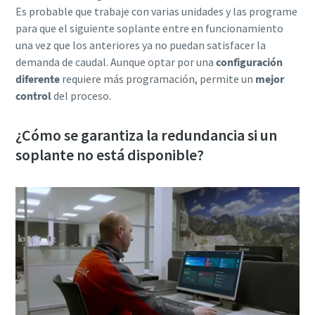
Es probable que trabaje con varias unidades y las programe
10 pasos hacia una producción más ecológica y
para que el siguiente soplante entre en funcionamiento
eficiente
una vez que los anteriores ya no puedan satisfacer la
Reducción de la huella de carbono para una producción
demanda de caudal. Aunque optar por una
configuración
ecológica: todo lo que necesita saber
diferente
requiere más programación, permite un
mejor
control
del proceso.
Obtenga más información
¿Cómo se garantiza la redundancia si un
soplante no está disponible?