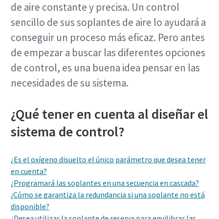
de aire constante y precisa. Un control
sencillo de sus soplantes de aire lo ayudará a
conseguir un proceso más eficaz. Pero antes
de empezar a buscar las diferentes opciones
de control, es una buena idea pensar en las
necesidades de su sistema.
¿Qué tener en cuenta al diseñar el
sistema de control?
¿Es el oxígeno disuelto el único parámetro que desea tener
Optimice el flujo de aire mediante un
en cuenta?
controlador central
¿Programará las soplantes en una secuencia en cascada?
¿Cómo se garantiza la redundancia si una soplante no está
Nuestro controlador central más reciente, el Optimizer
disponible?
4.0, estabiliza el sistema y reduce los costes de energía.
¿Desea utilizar la soplante de reserva para equilibrar las