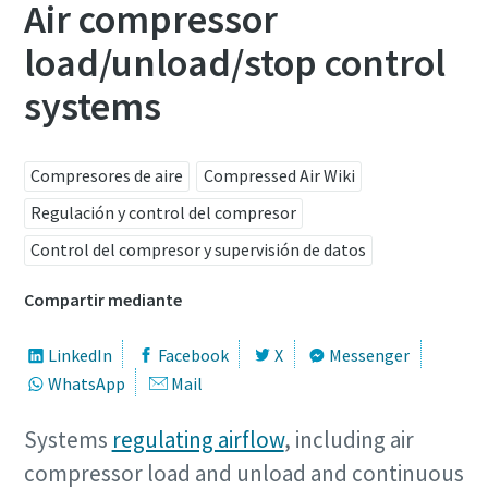
Air compressor
load/unload/stop control
systems
Compresores de aire
Compressed Air Wiki
Regulación y control del compresor
Control del compresor y supervisión de datos
Compartir mediante
LinkedIn
Facebook
X
Messenger
Optimice el flujo de aire mediante un
WhatsApp
Mail
controlador central
Systems
regulating airflow
, including air
Nuestro controlador central más reciente, el Optimizer
compressor load and unload and continuous
4.0, estabiliza el sistema y reduce los costes de energía.