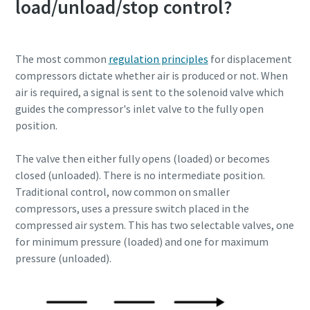
load/unload/stop control?
10 pasos hacia una producción más ecológica y
eficiente
The most common
regulation principles
for displacement
Reducción de la huella de carbono para una producción
compressors dictate whether air is produced or not. When
ecológica: todo lo que necesita saber
air is required, a signal is sent to the solenoid valve which
guides the compressor's inlet valve to the fully open
Obtenga más información
position.
The valve then either fully opens (loaded) or becomes
closed (unloaded). There is no intermediate position.
Traditional control, now common on smaller
compressors, uses a pressure switch placed in the
compressed air system. This has two selectable valves, one
for minimum pressure (loaded) and one for maximum
pressure (unloaded).