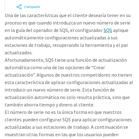
Compartir
Una de las características que el cliente desearía tener en su
¿Ha llegado el momento de calibrar?
proceso es que cuando introduzca un nuevo número de serie
en la guía del operador de SQS, el configurador
SQS
aplique
Asegure su calidad y reduzca los defectos mediante la
automáticamente configuraciones actualizadas a sus
calibración de herramientas y la calibración acreditada de
estaciones de trabajo, recuperando la herramienta y el par
garantía de calidad.​
actualizados.
Momentum Talks
Afortunadamente, SQS tiene una función de actualización
Calibre ahora sus herramientas correctamente.
automática como una de las opciones de “Crear
Descubra las charlas inspiradoras y atractivas de Atlas
actualización”. Algunos de nuestros competidores no tienen
Copco
esta característica de aplicar configuraciones actualizadas al
introducir un nuevo número de serie. Esta función de
Ver
actualización automática no solo resulta práctica, sino que
Ver todas nuestras industrias
también ahorra tiempo y dinero al cliente.
El número de serie no es la única forma en que nuestros
clientes pueden configurar SQS para aplicar configuraciones
Documentación y recursos
Ver todo
actualizadas a sus estaciones de trabajo. A continuación se
muestran otras formas en las que los usuarios pueden