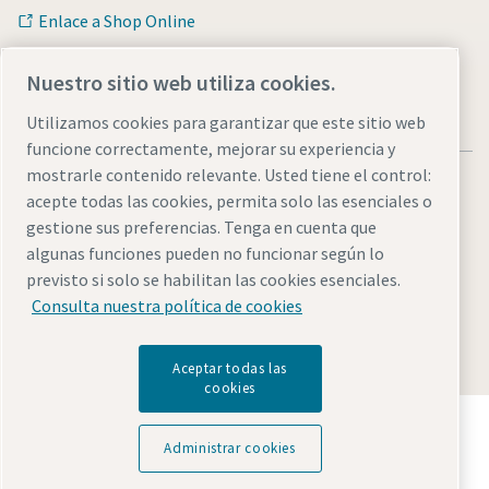
Enlace a Shop Online
Nuestro sitio web utiliza cookies.
Utilizamos cookies para garantizar que este sitio web
funcione correctamente, mejorar su experiencia y
mostrarle contenido relevante. Usted tiene el control:
acepte todas las cookies, permita solo las esenciales o
gestione sus preferencias. Tenga en cuenta que
algunas funciones pueden no funcionar según lo
Avisos legales y de privacidad
Administrar cookies
previsto si solo se habilitan las cookies esenciales.
Accesibilidad
Mapa del sitio web
Consulta nuestra política de cookies
© 2026 Atlas Copco AB
Aceptar todas las
cookies
Descubre cómo Atlas Copco Group impulsa la
tecnología que transforma el futuro.
Administrar cookies
Visita la web de Atlas Copco Group
Reunión virtual: ¡agenda abierta!