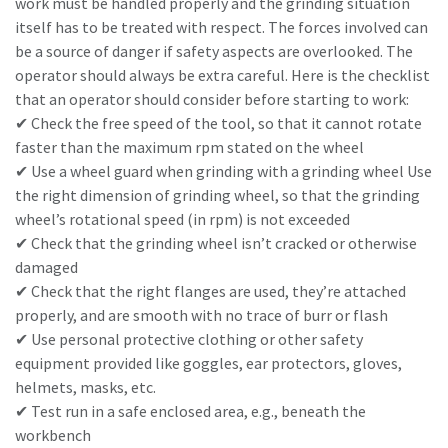
work must be handled properly and the grinding situation
itself has to be treated with respect. The forces involved can
be a source of danger if safety aspects are overlooked. The
¿Ha llegado el momento de calibrar?
operator should always be extra careful. Here is the checklist
that an operator should consider before starting to work:
Asegure su calidad y reduzca los defectos mediante la
✔ Check the free speed of the tool, so that it cannot rotate
calibración de herramientas y la calibración acreditada de
faster than the maximum rpm stated on the wheel
garantía de calidad.​
✔ Use a wheel guard when grinding with a grinding wheel Use
Momentum Talks
the right dimension of grinding wheel, so that the grinding
Calibre ahora sus herramientas correctamente.
Descubra las charlas inspiradoras y atractivas de Atlas
wheel’s rotational speed (in rpm) is not exceeded
Copco
✔ Check that the grinding wheel isn’t cracked or otherwise
damaged
✔ Check that the right flanges are used, they’re attached
Ver
properly, and are smooth with no trace of burr or flash
Ver todas nuestras industrias
✔ Use personal protective clothing or other safety
equipment provided like goggles, ear protectors, gloves,
helmets, masks, etc.
Documentación y recursos
Ver todo
✔ Test run in a safe enclosed area, e.g., beneath the
workbench