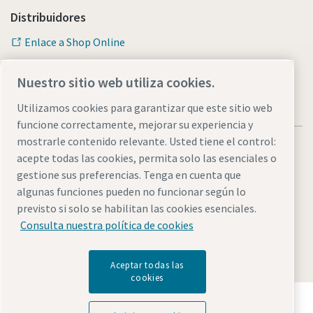
Distribuidores
Enlace a Shop Online
Nuestro sitio web utiliza cookies.
Utilizamos cookies para garantizar que este sitio web
funcione correctamente, mejorar su experiencia y
mostrarle contenido relevante. Usted tiene el control:
acepte todas las cookies, permita solo las esenciales o
gestione sus preferencias. Tenga en cuenta que
algunas funciones pueden no funcionar según lo
Avisos legales y de privacidad
Administrar cookies
previsto si solo se habilitan las cookies esenciales.
Accesibilidad
Mapa del sitio web
Consulta nuestra política de cookies
© 2026 Atlas Copco AB
Aceptar todas las
cookies
Descubre cómo Atlas Copco Group impulsa la