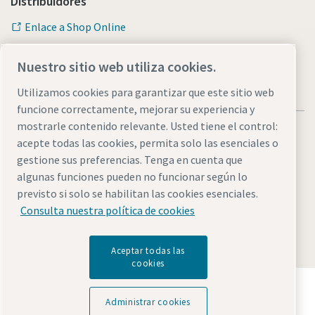
Distribuidores
Enlace a Shop Online
Nuestro sitio web utiliza cookies.
Utilizamos cookies para garantizar que este sitio web
funcione correctamente, mejorar su experiencia y
mostrarle contenido relevante. Usted tiene el control:
acepte todas las cookies, permita solo las esenciales o
gestione sus preferencias. Tenga en cuenta que
algunas funciones pueden no funcionar según lo
Avisos legales y de privacidad
Administrar cookies
previsto si solo se habilitan las cookies esenciales.
Accesibilidad
Mapa del sitio web
Consulta nuestra política de cookies
© 2026 Atlas Copco AB
Aceptar todas las
cookies
Descubre cómo Atlas Copco Group impulsa la
tecnología que transforma el futuro.
Administrar cookies