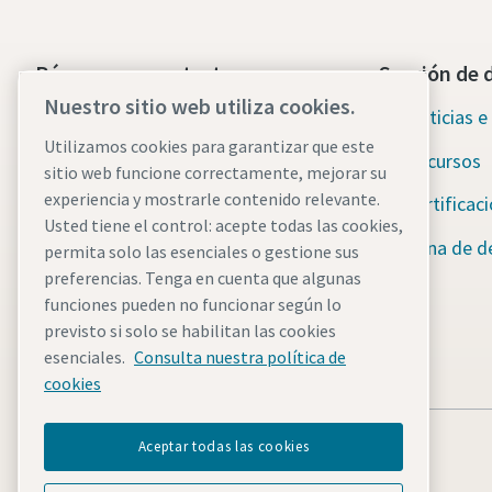
Póngase en contacto con
Sección de 
nosotros hoy mismo
Nuestro sitio web utiliza cookies.
Noticias e 
Asistencia de emergencia
Utilizamos cookies para garantizar que este
Recursos
ininterrumpida
sitio web funcione correctamente, mejorar su
experiencia y mostrarle contenido relevante.
Certificac
Usted tiene el control: acepte todas las cookies,
Nuestros servicios
Zona de d
permita solo las esenciales o gestione sus
Flota
preferencias. Tenga en cuenta que algunas
funciones pueden no funcionar según lo
Industrias
previsto si solo se habilitan las cookies
esenciales.
Consulta nuestra política de
¿Por qué alquilar?
cookies
Aceptar todas las cookies