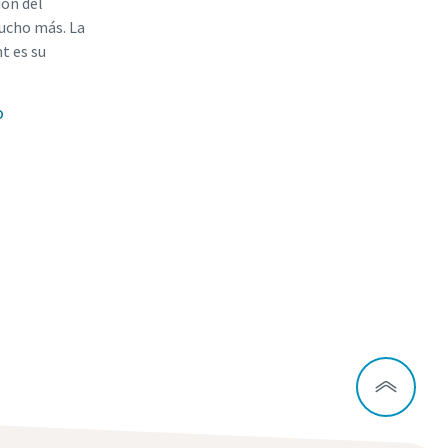
ión del
mucho más. La
t es su
o