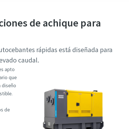
ciones de achique para
ocebantes rápidas está diseñada para
levado caudal.
es apto
ario que
n diseño
tible.
os de