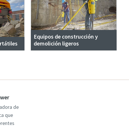
Equipos de construcción y
tátiles
demolición ligeros
ower
ladora de
ca que
erentes