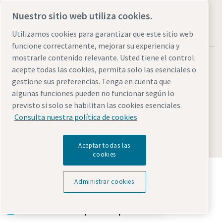
Nuestro sitio web utiliza cookies.
Utilizamos cookies para garantizar que este sitio web
funcione correctamente, mejorar su experiencia y
mostrarle contenido relevante. Usted tiene el control:
acepte todas las cookies, permita solo las esenciales o
gestione sus preferencias. Tenga en cuenta que
algunas funciones pueden no funcionar según lo
Avisos legales y de privacidad
Administrar cookies
previsto si solo se habilitan las cookies esenciales.
Accesibilidad
Mapa del sitio web
Consulta nuestra política de cookies
© 2026 Atlas Copco AB
Aceptar todas las
cookies
Descubre cómo Atlas Copco Group impulsa la
tecnología que transforma el futuro.
Administrar cookies
Visita la web de Atlas Copco Group
Reunión virtual: ¡agenda abierta!
Parte de Atlas Copco Group