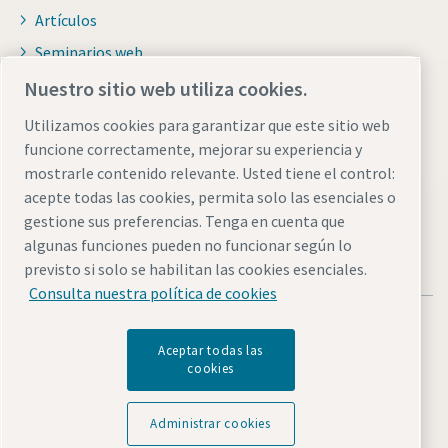
Artículos
Seminarios web
Folletos y catálogos
Nuestro sitio web utiliza cookies.
Utilizamos cookies para garantizar que este sitio web
Distribuidores
funcione correctamente, mejorar su experiencia y
mostrarle contenido relevante. Usted tiene el control:
Enlace a Shop Online
acepte todas las cookies, permita solo las esenciales o
gestione sus preferencias. Tenga en cuenta que
algunas funciones pueden no funcionar según lo
previsto si solo se habilitan las cookies esenciales.
Consulta nuestra política de cookies
Aceptar todas las
cookies
Avisos legales y de privacidad
Administrar cookies
Administrar cookies
Accesibilidad
Mapa del sitio web