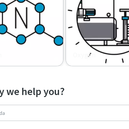
n
Oxygen
 we help you?