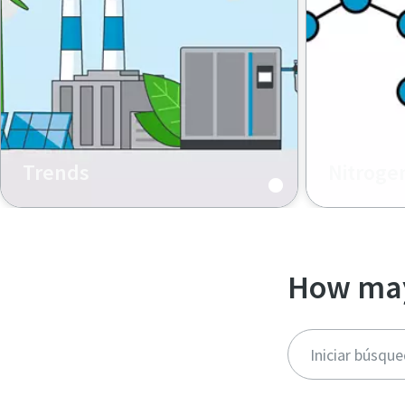
Trends
Nitroge
How may