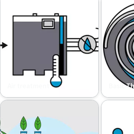
Air treatment
Basic T