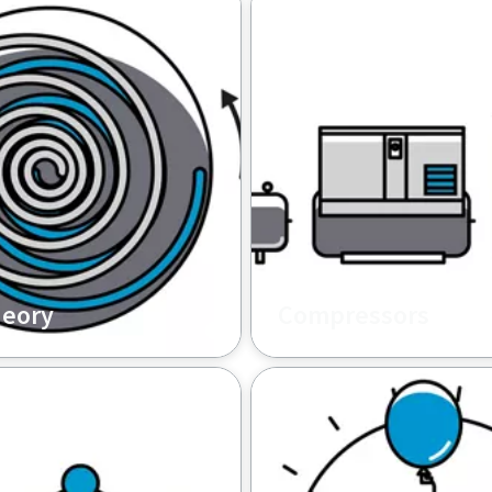
heory
Compressors