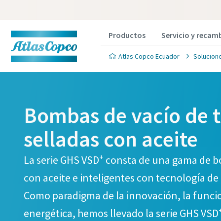
Productos
Servicio y recam
Atlas Copco Ecuador
Solucion
Bombas de vacío de to
selladas con aceite
Póngase
Póngase
Póngase
Póngase
Póngase
vacío
vacío
vacío
vacío
vacío
+
La serie GHS VSD
consta de una gama de bom
con aceite e inteligentes con tecnología de
Atlas Co
Atlas Co
Atlas Co
Atlas Co
Atlas Co
Como paradigma de la innovación, la funcion
aconseja
aconseja
aconseja
aconseja
aconseja
energética, hemos llevado la serie GHS VSD