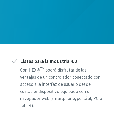
campos marcados con un (*) son obligatorios
campos marcados con un (*) son obligatorios
campos marcados con un (*) son obligatorios
campos marcados con un (*) son obligatorios
campos marcados con un (*) son obligatorios
ón personal
ón personal
ón personal
ón personal
ón personal
Listas para la Industria 4.0
TM
Con HEX@
podrá disfrutar de las
ventajas de un controlador conectado con
acceso a la interfaz de usuario desde
o
o
o
o
o
cualquier dispositivo equipado con un
navegador web (smartphone, portátil, PC o
ón adicional
ón adicional
ón adicional
ón adicional
ón adicional
tablet).