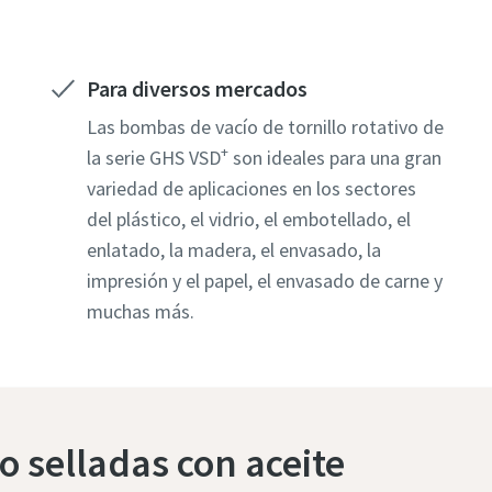
a
a
a
a
a
Para diversos mercados
Las bombas de vacío de tornillo rotativo de
+
la serie GHS VSD
son ideales para una gran
variedad de aplicaciones en los sectores
del plástico, el vidrio, el embotellado, el
enlatado, la madera, el envasado, la
impresión y el papel, el envasado de carne y
muchas más.
postal
postal
postal
postal
postal
o selladas con aceite
r pregunta o solicitud
r pregunta o solicitud
r pregunta o solicitud
r pregunta o solicitud
r pregunta o solicitud