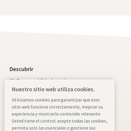
Enviar
Enviar
Enviar
Enviar
Enviar
Verif
Verif
Verif
Verif
Verif
Hag
Hag
Hag
Hag
Hag
Descubrir
Responsabilidad social
Nuestro sitio web utiliza cookies.
Atlas Copco Group
Utilizamos cookies para garantizar que este
Soluciones de vacío
sitio web funcione correctamente, mejorar su
experiencia y mostrarle contenido relevante.
Empleo
Usted tiene el control: acepte todas las cookies,
permita solo las esenciales o gestione sus