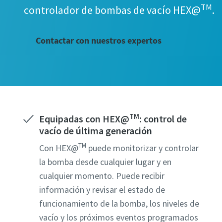
TM
controlador de bombas de vacío HEX@
.
Todos los 
Todos los 
Todos los 
Todos los 
Todos los 
Informaci
Informaci
Informaci
Informaci
Informaci
Contactar con nuestros expertos
Nombre
Nombre
Nombre
Nombre
Nombre
Apellido
Apellido
Apellido
Apellido
Apellido
TM
Equipadas con HEX@
: control de
vacío de última generación
Email
Email
Email
Email
Email
TM
Con HEX@
puede monitorizar y controlar
la bomba desde cualquier lugar y en
Teléfon
Teléfon
Teléfon
Teléfon
Teléfon
cualquier momento. Puede recibir
información y revisar el estado de
Informaci
Informaci
Informaci
Informaci
Informaci
funcionamiento de la bomba, los niveles de
vacío y los próximos eventos programados