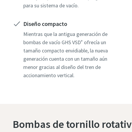
para su sistema de vacío.
Empres
Empres
Empres
Empres
Empres
Diseño compacto
País
País
País
País
País
Mientras que la antigua generación de
+
bombas de vacío GHS VSD
ofrecía un
Calle
Calle
Calle
Calle
Calle
tamaño compacto envidiable, la nueva
generación cuenta con un tamaño aún
menor gracias al diseño del tren de
Ciudad
Ciudad
Ciudad
Ciudad
Ciudad
accionamiento vertical.
Código 
Código 
Código 
Código 
Código 
Solicitar
Solicitar
Solicitar
Solicitar
Solicitar
Bombas de tornillo rotativ
Cualquie
Cualquie
Cualquie
Cualquie
Cualquie