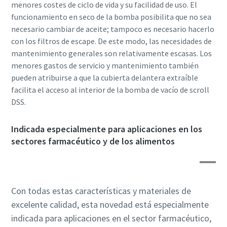
menores costes de ciclo de vida y su facilidad de uso. El
funcionamiento en seco de la bomba posibilita que no sea
necesario cambiar de aceite; tampoco es necesario hacerlo
con los filtros de escape. De este modo, las necesidades de
mantenimiento generales son relativamente escasas. Los
menores gastos de servicio y mantenimiento también
Al enviar esta solicitud, Atlas
Al enviar esta solicitud, Atlas
Al enviar esta solicitud, Atlas
pueden atribuirse a que la cubierta delantera extraíble
Copco podrá ponerse en contacto
Copco podrá ponerse en contacto
Copco podrá ponerse en contacto
facilita el acceso al interior de la bomba de vacío de scroll
con usted con la información que
con usted con la información que
con usted con la información que
DSS.
nos haya proporcionado. Nuestra
nos haya proporcionado. Nuestra
nos haya proporcionado. Nuestra
política de privacidad incluye más
política de privacidad incluye más
política de privacidad incluye más
Indicada especialmente para aplicaciones en los
información al respecto.
información al respecto.
información al respecto.
sectores farmacéutico y de los alimentos
He leído y acepto la política
He leído y acepto la política
He leído y acepto la política
de privacidad
de privacidad
de privacidad
Con todas estas características y materiales de
Acepto recibir notificaciones
Acepto recibir notificaciones
Acepto recibir notificaciones
sobre nuevos productos,
sobre nuevos productos,
sobre nuevos productos,
excelente calidad, esta novedad está especialmente
eventos y promociones
eventos y promociones
eventos y promociones
indicada para aplicaciones en el sector farmacéutico,
especiales de Atlas Copco
especiales de Atlas Copco
especiales de Atlas Copco