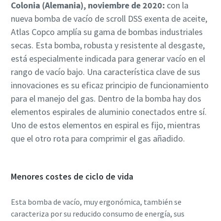
Colonia (Alemania), noviembre de 2020:
con la
nueva bomba de vacío de scroll DSS exenta de aceite,
País
País
País
Atlas Copco amplía su gama de bombas industriales
secas. Esta bomba, robusta y resistente al desgaste,
está especialmente indicada para generar vacío en el
Calle
Calle
Calle
rango de vacío bajo. Una característica clave de sus
innovaciones es su eficaz principio de funcionamiento
Ciudad
Ciudad
Ciudad
para el manejo del gas. Dentro de la bomba hay dos
elementos espirales de aluminio conectados entre sí.
Uno de estos elementos en espiral es fijo, mientras
Código postal
Código postal
Código postal
que el otro rota para comprimir el gas añadido.
Solicitar
Solicitar
Solicitar
Menores costes de ciclo de vida
Cualquier pregunta o solicitud
Cualquier pregunta o solicitud
Cualquier pregunta o solicitud
Esta bomba de vacío, muy ergonómica, también se
caracteriza por su reducido consumo de energía, sus