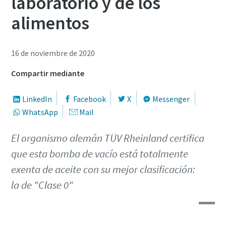
laboratorio y de los
Información personal
Información personal
Información personal
alimentos
Nombre
Nombre
Nombre
16 de noviembre de 2020
Compartir mediante
Apellido
Apellido
Apellido
LinkedIn
Facebook
X
Messenger
WhatsApp
Mail
Email
Email
Email
El organismo alemán TÜV Rheinland certifica
que esta bomba de vacío está totalmente
Teléfono
Teléfono
Teléfono
exenta de aceite con su mejor clasificación:
Información adicional
Información adicional
Información adicional
la de "Clase 0"
Empresa
Empresa
Empresa