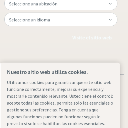
Visite el sitio web
Nuestro sitio web utiliza cookies.
Utilizamos cookies para garantizar que este sitio web
funcione correctamente, mejorar su experiencia y
mostrarle contenido relevante. Usted tiene el control:
acepte todas las cookies, permita solo las esenciales o
Aviso legal y aviso de privacidad
Administrar cookies
gestione sus preferencias. Tenga en cuenta que
Accesibilidad
Mapa del sitio web
algunas funciones pueden no funcionar según lo
previsto si solo se habilitan las cookies esenciales.
© 2026 Atlas Copco AB