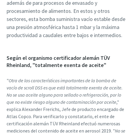
además de para procesos de envasado y
Vacuum.
Vacuum.
Vacuum.
procesamiento de alimentos. En estos y otros
sectores, esta bomba suministra vacío estable desde
una presión atmosférica hasta 1 mbar y la máxima
Enviar
Enviar
Enviar
productividad a caudales entre bajos e intermedios.
Verificación Anti-Robot
Verificación Anti-Robot
Verificación Anti-Robot
Haga clic para iniciar la verificación
Haga clic para iniciar la verificación
Haga clic para iniciar la verificación
Según el organismo certificador alemán TÜV
Friendly
Friendly
Friendly
Captcha ⇗
Captcha ⇗
Captcha ⇗
Rheinland, "totalmente exenta de aceite"
"
Otra de las características importantes de la bomba de
vacío de scroll DSS es que está totalmente exenta de aceite.
No se usa aceite alguno para sellado o refrigeración, por lo
que no existe riesgo alguno de contaminación por aceite
,"
explica Alexander Frerichs, Jefe de producto encargado de
Atlas Copco. Para verificarlo y constatarlo, el ente de
certificación alemán TÜV Rheinland efectuó numerosas
mediciones del contenido de aceite en aerosol 2019. "
No se