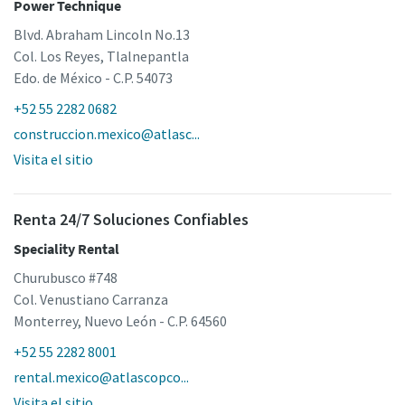
Power Technique
Blvd. Abraham Lincoln No.13
Col. Los Reyes, Tlalnepantla
Edo. de México - C.P. 54073
+52 55 2282 0682
construccion.mexico@atlasc...
Visita el sitio
Renta 24/7 Soluciones Confiables
Speciality Rental
Churubusco #748
Col. Venustiano Carranza
Monterrey, Nuevo León - C.P. 64560
+52 55 2282 8001
rental.mexico@atlascopco...
Visita el sitio