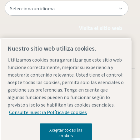
Visita el sitio web
Nuestro sitio web utiliza cookies.
Utilizamos cookies para garantizar que este sitio web
funcione correctamente, mejorar su experiencia y
mostrarle contenido relevante. Usted tiene el control:
acepte todas las cookies, permita solo las esenciales o
gestione sus preferencias. Tenga en cuenta que
algunas funciones pueden no funcionar según lo
Avisos legales y de privacidad
Administrar cookies
previsto si solo se habilitan las cookies esenciales.
Accesibilidad
Mapa del sitio
Consulte nuestra Política de cookies
© 2026 Atlas Copco AB
Aceptar todas las
cookies