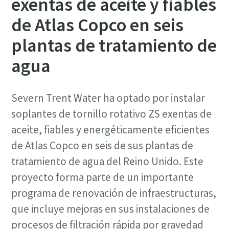
exentas de aceite y fiables
de Atlas Copco en seis
plantas de tratamiento de
agua
Severn Trent Water ha optado por instalar
soplantes de tornillo rotativo ZS exentas de
aceite, fiables y energéticamente eficientes
de Atlas Copco en seis de sus plantas de
tratamiento de agua del Reino Unido. Este
proyecto forma parte de un importante
Optimice el flujo de aire mediante un
controlador central
programa de renovación de infraestructuras,
que incluye mejoras en sus instalaciones de
Nuestro controlador central más reciente, el Optimizer
procesos de filtración rápida por gravedad
4.0, estabiliza el sistema y reduce los costes de energía.