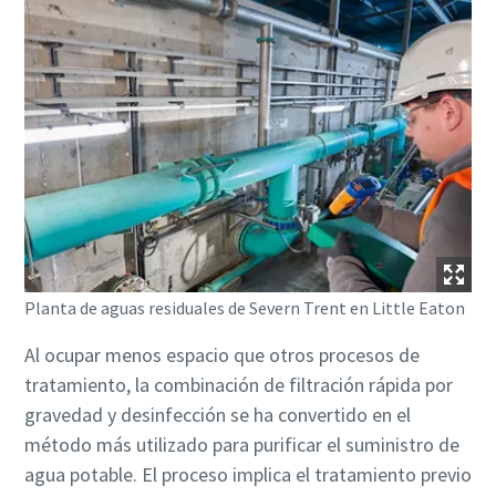
Planta de aguas residuales de Severn Trent en Little Eaton
Todo lo que necesita saber sobre su proceso de
Al ocupar menos espacio que otros procesos de
transporte neumático
tratamiento, la combinación de filtración rápida por
Descubra cómo puede crear un proceso de transporte
gravedad y desinfección se ha convertido en el
neumático más eficiente.
método más utilizado para purificar el suministro de
agua potable. El proceso implica el tratamiento previo
Obtenga más información