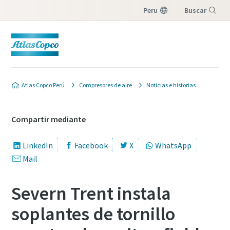
Peru
Buscar
Menú
Atlas Copco Perú
Compresores de aire
Noticias e historias
Compartir mediante
LinkedIn
Facebook
X
WhatsApp
Mail
Severn Trent instala
soplantes de tornillo