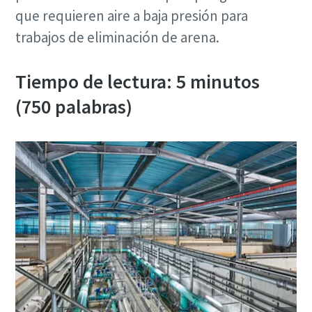
que requieren aire a baja presión para
Todo lo que necesita saber sobre el aire
Obtenga más información
trabajos de eliminación de arena.
comprimido
Descargue gratuitamente nuestro manual del aire
Tiempo de lectura: 5 minutos
comprimido y encuentre las mejores recomendaciones
(750 palabras)
para optimizar su instalación de aire.
Descargue el manual