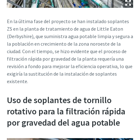
En la última fase del proyecto se han instalado soplantes
ZS en la planta de tratamiento de agua de Little Eaton
(Derbyshire), que suministra agua potable limpia y segura a
10 pasos para una producción más verde y
la población en crecimiento de la zona noroeste de la
eficiente
ciudad. Con el tiempo, se hizo evidente que el proceso de
filtración rápida por gravedad de la planta requería una
Reducción de su huella de carbono para una producción
revisión a fondo para mejorar la eficiencia operativa, lo que
más amigable con el medio ambiente - ¡todo lo que
exigiría la sustitución de la instalación de soplantes
necesita saber!
existente.
Sepa más
Uso de soplantes de tornillo
rotativo para la filtración rápida
por gravedad del agua potable