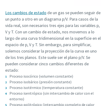
Los cambios de estado
de un gas se pueden seguir de
un punto a otro en un diagrama p/V. Para casos de la
vida real, son necesarios tres ejes para las variables p,
10 pasos para una producción más verde y
V y T. Con un cambio de estado, nos movemos a lo
eficiente
largo de una curva tridimensional en la superficie en el
espacio de p, V y T. Sin embargo, para simplificar,
Reducción de su huella de carbono para una producción
solemos considerar la proyección de la curva en uno
más amigable con el medio ambiente - ¡todo lo que
de los tres planos. Este suele ser el plano p/V. Se
necesita saber!
pueden considerar cinco cambios diferentes de
estado:
Sepa más
Proceso isocórico (volumen constante)
Proceso isobárico (presión constante)
Proceso isotérmico (temperatura constante)
Proceso isentrópico (sin intercambio de calor con el
entorno)
Proceso politrópico (intercambio completo de calor