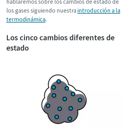
hablaremos sobre los cambios de estado de
Todo lo que necesita saber sobre el aire
los gases siguiendo nuestra
introducción a la
Obtenga más información
comprimido
termodinámica
.
Descargue gratuitamente nuestro manual del aire
comprimido y encuentre las mejores recomendaciones
Los cinco cambios diferentes de
para optimizar su instalación de aire.
estado
Descargue el manual