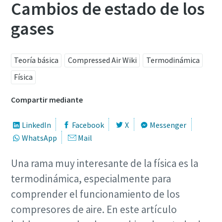
Cambios de estado de los
gases
Teoría básica
Compressed Air Wiki
Termodinámica
Física
Compartir mediante
LinkedIn
Facebook
X
Messenger
WhatsApp
Mail
Una rama muy interesante de la física es la
Optimice el flujo de aire mediante un
termodinámica, especialmente para
controlador central
comprender el funcionamiento de los
Nuestro controlador central más reciente, el Optimizer
compresores de aire. En este artículo
4.0, estabiliza el sistema y reduce los costes de energía.