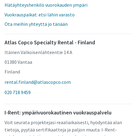
Hätäyhteyshenkilö vuorokauden ympäri
Vuokrauspaikat: etsi lähin varasto
Ota meihin yhteyttä jo tänään
Atlas Copco Specialty Rental - Finland
Itäinen Valkoisenlähteentie 14 A
01380 Vantaa
Finland
rental.finland@atlascopco.com
020 718 9459
I-Rent: ympärivuorokautinen vuokrauspalvelu
Voit seurata projektejasi reaaliaikaisesti, hyödyntää alan
tietoja, pyytää sertifikaatteja ja paljon muuta. I-Rent-