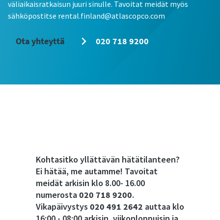
väliaikaisratkaisun juuri sinulle. Tavoitat meidät myös
sähköpostitse rental.finland@atlascopco.com
Ota yhteyttä
020 718 9200
Kohtasitko yllättävän hätätilanteen?
Ei hätää, me autamme! Tavoitat
meidät arkisin klo 8.00- 16.00
numerosta
020 718 9200
.
Vikapäivystys
020 491 2642
auttaa klo
16:00 - 08:00 arkisin, viikonloppuisin ja