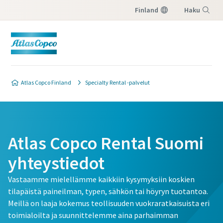
Finland
Haku
Valikko
Atlas Copco Finland
Specialty Rental -palvelut
Atlas Copco Rental Suomi
yhteystiedot
Vastaamme mielellämme kaikkiin kysymyksiin koskien
tilapäistä paineilman, typen, sähkön tai höyryn tuotantoa.
Meillä on laaja kokemus teollisuuden vuokraratkaisuista eri
toimialoilta ja suunnittelemme aina parhaimman