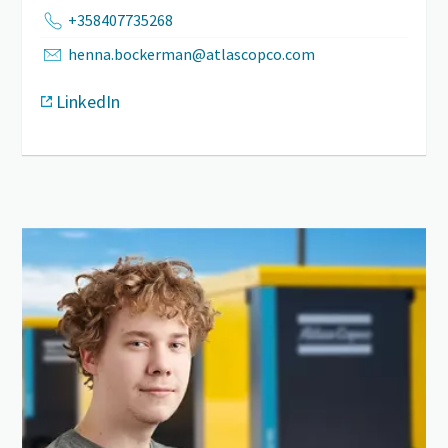
+358407735268
henna.bockerman@atlascopco.com
LinkedIn