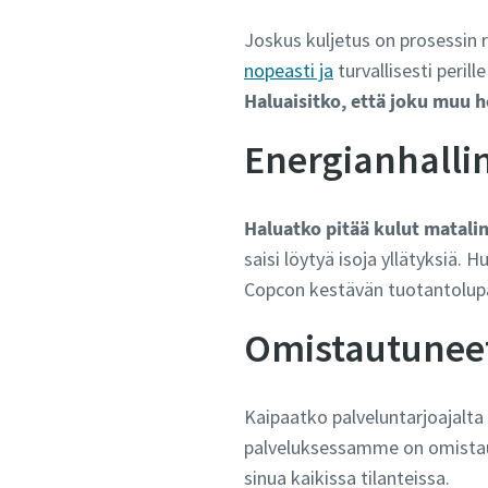
Joskus kuljetus on prosessin r
nopeasti ja
turvallisesti peril
Haluaisitko, että joku muu 
Energianhalli
Haluatko pitää kulut matali
saisi löytyä isoja yllätyksiä
Copcon kestävän tuotantolup
Omistautuneet
Kaipaatko palveluntarjoajal
palveluksessamme on omistautu
sinua kaikissa tilanteissa.