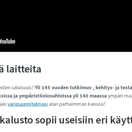
 laitteita
eiden salaisuus?
Yli 145 vuoden tutkimus-, kehitys- ja testa
ksissa ja ympäristöolosuhteissa yli 140 maassa
ympäri maa
mään
varasuunnitelmasi
alan parhaimman kanssa?
alusto sopii useisiin eri käyt