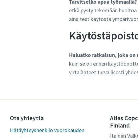
Tarvitsetko apua työmaalla?
etkä pysty tekemään huoltoa 
aina testikäytöstä ympärivuor
Käytöstäpoist
Haluatko ratkaisun, joka on
kuin se oli ennen käyttöönott
virtalähteet turvallisesti yh
Ota yhteyttä
Atlas Copc
Finland
Hätäyhteyshenkilö vuorokauden
Itäinen Valk