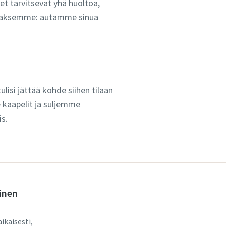
et tarvitsevat yhä huoltoa,
tavaksemme: autamme sinua
isi jättää kohde siihen tilaan
 kaapelit ja suljemme
s.
inen
aikaisesti,