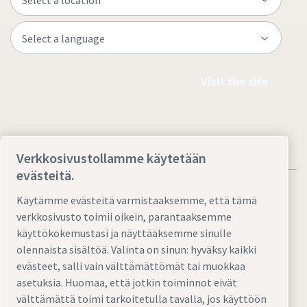
Visit the site
Verkkosivustollamme käytetään
evästeitä.
Käytämme evästeitä varmistaaksemme, että tämä
verkkosivusto toimii oikein, parantaaksemme
käyttökokemustasi ja näyttääksemme sinulle
Legal & Privacy Notices
Hallinnoi evästeitä
Accessibility
olennaista sisältöä. Valinta on sinun: hyväksy kaikki
Sitemap
evästeet, salli vain välttämättömät tai muokkaa
asetuksia. Huomaa, että jotkin toiminnot eivät
© 2026 Atlas Copco AB
välttämättä toimi tarkoitetulla tavalla, jos käyttöön