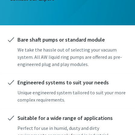
Etunimi
Etunimi
Etunimi
Sukunimi
Sukunimi
Sukunimi
Bare shaft pumps or standard module
We take the hassle out of selecting your vacuum
Sähköposti
Sähköposti
Sähköposti
system. All AW liquid ring pumps are offered as pre-
engineered plug and play modules.
Puhelin
Puhelin
Puhelin
Engineered systems to suit your needs
Lisätietoja
Lisätietoja
Lisätietoja
Unique engineered system tailored to suit your more
complex requirements.
Yritys
Yritys
Yritys
Suitable for a wide range of applications
Perfect for use in humid, dusty and dirty
Maa
Maa
Maa